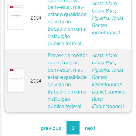
Alves, Mara
bem-estar, mal-
Clélia Brito
;
estar e qualidade
2014
Figueira, Tânia
de vida no
Gomes
trabalho em uma
(orientadora)
instituição
pública federal
Prevenir é melhor
Alves, Mara
que remediar:
Clélia Brito
;
bem-estar, mal-
Figueira, Tânia
estar e qualidade
Gomes
2014
de vida no
(Orientadora)
;
trabalho em uma
Daniel, Janaína
instituição
Bosa
pública federal
(Examinadora)
previous
1
next