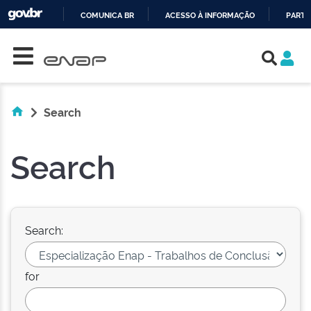
COMUNICA BR
ACESSO À INFORMAÇÃO
PARTI
Skip navigation
IR
PARA
O
CONTEÚDO
Search
Search
Search:
for