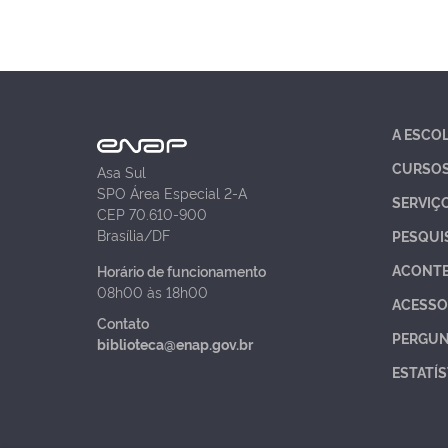
A ESCO
CURSO
Asa Sul
SPO Área Especial 2-A
SERVIÇ
CEP 70.610-900
Brasília/DF
PESQUI
ACONT
Horário de funcionamento
08h00 às 18h00
ACESSO
Contato
PERGUN
biblioteca@enap.gov.br
ESTATÍS