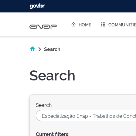
Skip navigation
HOME
COMMUNITI
Search
Search
Search:
Current filters: