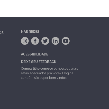
NAS REDES
OS
ACESSIBILIDADE
DEIXE SEU FEEDBACK
Compartilhe conosco
se nossos canais
estão adequados pra você? Elogios
também são super bem vindos!