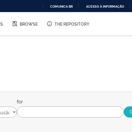
COMUNICA BR
ACESSO À INFORMAÇÃO
IR
PARA
ES
BROWSE
THE REPOSITORY
O
CONTEÚDO
for