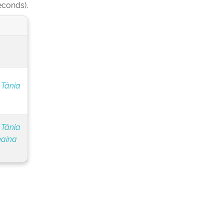
econds).
 Tânia
 Tânia
naína