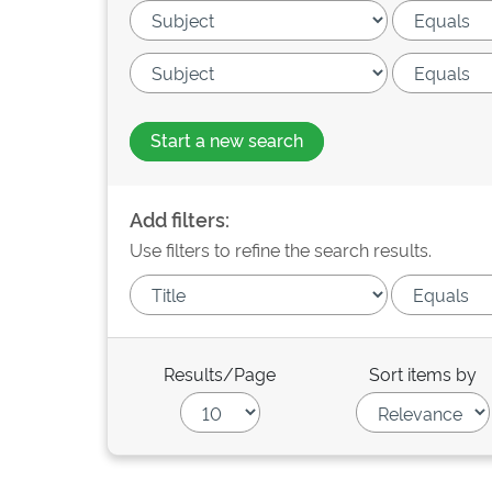
Start a new search
Add filters:
Use filters to refine the search results.
Results/Page
Sort items by