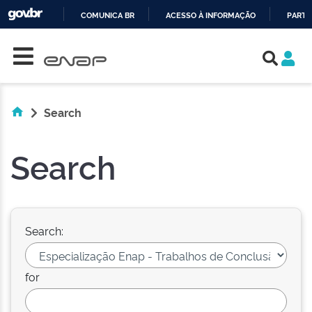
COMUNICA BR
ACESSO À INFORMAÇÃO
PARTI
Skip navigation
IR
PARA
O
CONTEÚDO
Search
Search
Search:
for