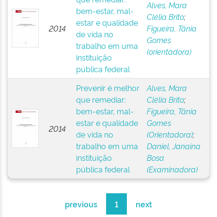
Alves, Mara
bem-estar, mal-
Clélia Brito
;
estar e qualidade
2014
Figueira, Tânia
de vida no
Gomes
trabalho em uma
(orientadora)
instituição
pública federal
Prevenir é melhor
Alves, Mara
que remediar:
Clélia Brito
;
bem-estar, mal-
Figueira, Tânia
estar e qualidade
Gomes
2014
de vida no
(Orientadora)
;
trabalho em uma
Daniel, Janaína
instituição
Bosa
pública federal
(Examinadora)
previous
1
next