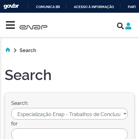
COMUNICA BR
ACESSO À INFORMAÇÃO
PARTI
Skip navigation
IR
PARA
O
CONTEÚDO
Search
Search
Search:
for