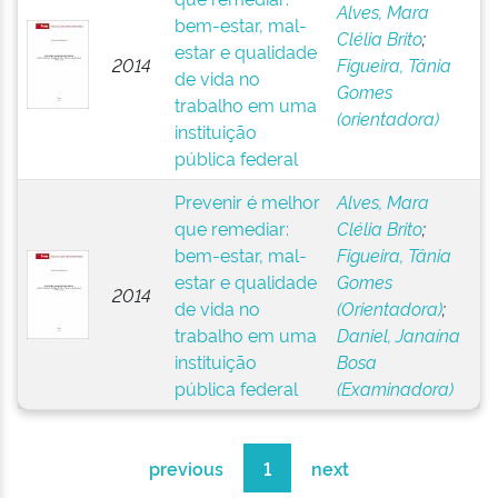
Alves, Mara
bem-estar, mal-
Clélia Brito
;
estar e qualidade
2014
Figueira, Tânia
de vida no
Gomes
trabalho em uma
(orientadora)
instituição
pública federal
Prevenir é melhor
Alves, Mara
que remediar:
Clélia Brito
;
bem-estar, mal-
Figueira, Tânia
estar e qualidade
Gomes
2014
de vida no
(Orientadora)
;
trabalho em uma
Daniel, Janaína
instituição
Bosa
pública federal
(Examinadora)
previous
1
next