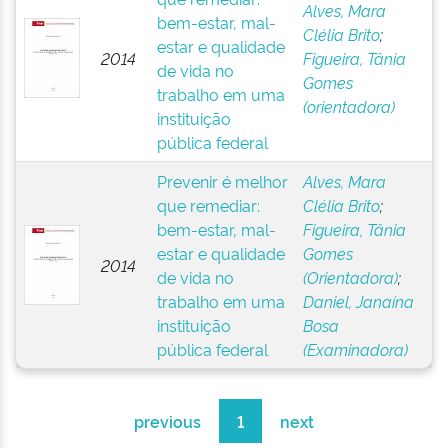
Alves, Mara
bem-estar, mal-
Clélia Brito
;
estar e qualidade
2014
Figueira, Tânia
de vida no
Gomes
trabalho em uma
(orientadora)
instituição
pública federal
Prevenir é melhor
Alves, Mara
que remediar:
Clélia Brito
;
bem-estar, mal-
Figueira, Tânia
estar e qualidade
Gomes
2014
de vida no
(Orientadora)
;
trabalho em uma
Daniel, Janaína
instituição
Bosa
pública federal
(Examinadora)
previous
1
next