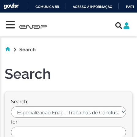
COMUNICA BR
ACESSO À INFORMAÇÃO
PARTI
Skip navigation
IR
PARA
O
CONTEÚDO
Search
Search
Search:
for