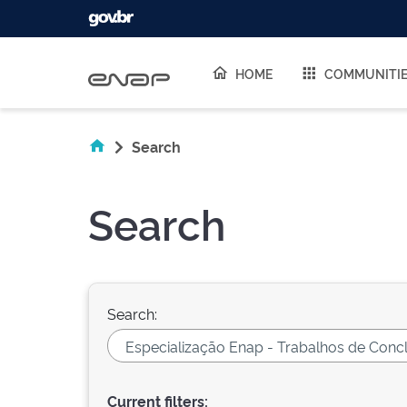
Skip navigation
HOME
COMMUNITI
Search
Search
Search:
Current filters: