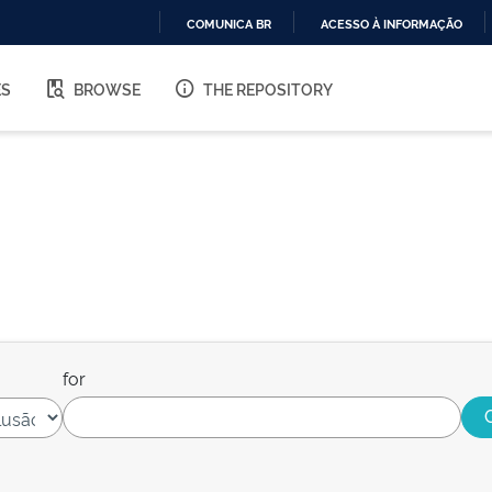
COMUNICA BR
ACESSO À INFORMAÇÃO
IR
PARA
ES
BROWSE
THE REPOSITORY
O
CONTEÚDO
for