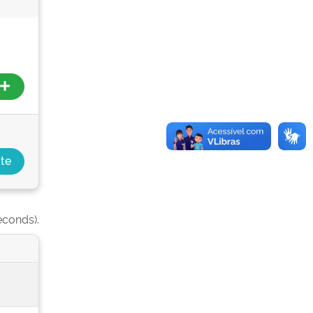
econds).