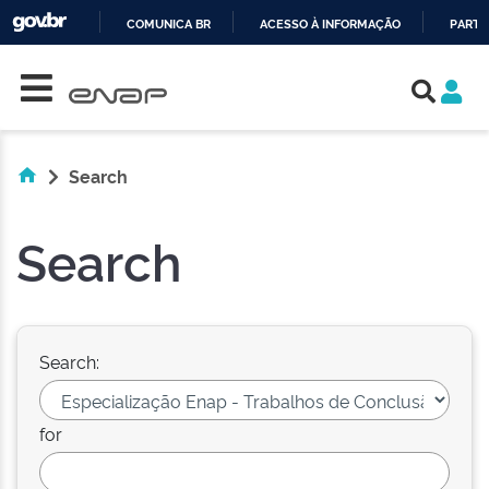
COMUNICA BR
ACESSO À INFORMAÇÃO
PARTI
Skip navigation
IR
PARA
O
CONTEÚDO
Search
Search
Search:
for