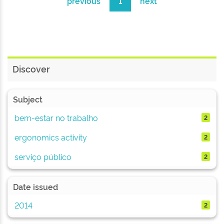
previous
1
next
Discover
Subject
bem-estar no trabalho
2
ergonomics activity
2
serviço público
2
Date issued
2014
2