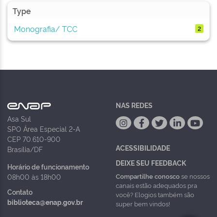
Type
Monografia/ TCC
2
NAS REDES
Asa Sul
SPO Área Especial 2-A
CEP 70.610-900
ACESSIBILIDADE
Brasília/DF
DEIXE SEU FEEDBACK
Horário de funcionamento
Compartilhe conosco
se nossos
08h00 às 18h00
canais estão adequados pra
Contato
você? Elogios também são
biblioteca@enap.gov.br
super bem vindos!