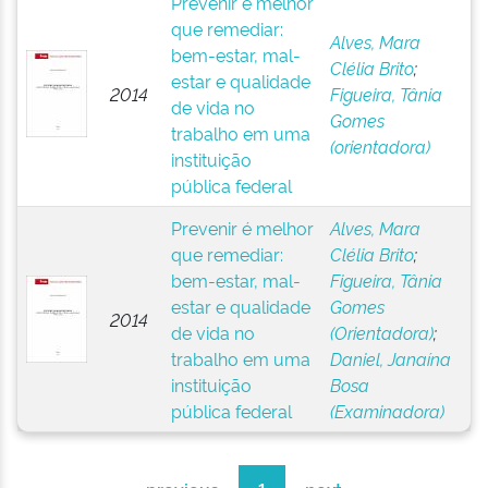
Prevenir é melhor
que remediar:
Alves, Mara
bem-estar, mal-
Clélia Brito
;
estar e qualidade
2014
Figueira, Tânia
de vida no
Gomes
trabalho em uma
(orientadora)
instituição
pública federal
Prevenir é melhor
Alves, Mara
que remediar:
Clélia Brito
;
bem-estar, mal-
Figueira, Tânia
estar e qualidade
Gomes
2014
de vida no
(Orientadora)
;
trabalho em uma
Daniel, Janaína
instituição
Bosa
pública federal
(Examinadora)