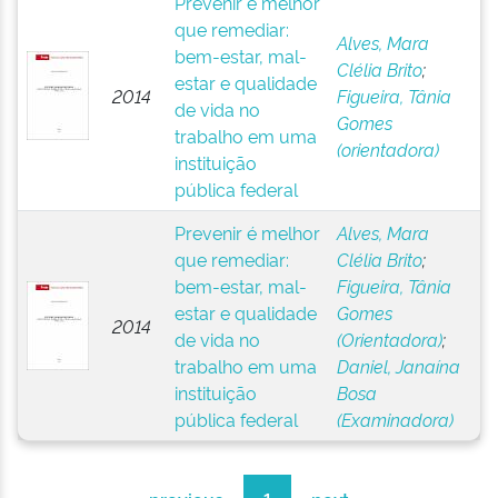
Prevenir é melhor
que remediar:
Alves, Mara
bem-estar, mal-
Clélia Brito
;
estar e qualidade
2014
Figueira, Tânia
de vida no
Gomes
trabalho em uma
(orientadora)
instituição
pública federal
Prevenir é melhor
Alves, Mara
que remediar:
Clélia Brito
;
bem-estar, mal-
Figueira, Tânia
estar e qualidade
Gomes
2014
de vida no
(Orientadora)
;
trabalho em uma
Daniel, Janaína
instituição
Bosa
pública federal
(Examinadora)