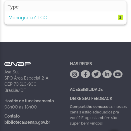
Type
Monografia/ TCC
2
NAS REDES
Asa Sul
SPO Área Especial 2-A
CEP 70.610-900
ACESSIBILIDADE
Brasília/DF
DEIXE SEU FEEDBACK
Horário de funcionamento
Compartilhe conosco
se nossos
08h00 às 18h00
canais estão adequados pra
Contato
você? Elogios também são
biblioteca@enap.gov.br
super bem vindos!