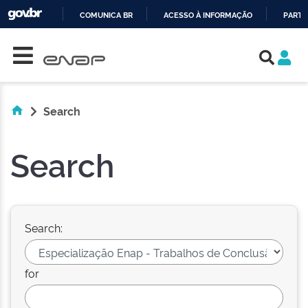
COMUNICA BR
ACESSO À INFORMAÇÃO
PARTI
Skip navigation
IR
PARA
O
CONTEÚDO
Search
Search
Search:
for