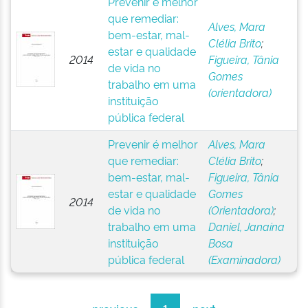
Prevenir é melhor
que remediar:
Alves, Mara
bem-estar, mal-
Clélia Brito
;
estar e qualidade
2014
Figueira, Tânia
de vida no
Gomes
trabalho em uma
(orientadora)
instituição
pública federal
Prevenir é melhor
Alves, Mara
que remediar:
Clélia Brito
;
bem-estar, mal-
Figueira, Tânia
estar e qualidade
Gomes
2014
de vida no
(Orientadora)
;
trabalho em uma
Daniel, Janaína
instituição
Bosa
pública federal
(Examinadora)