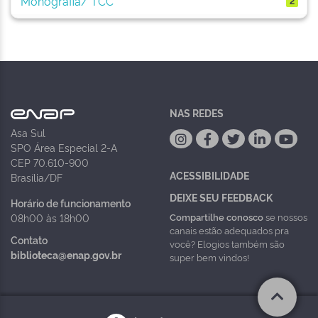
Monografia/ TCC
2
NAS REDES
Asa Sul
SPO Área Especial 2-A
CEP 70.610-900
ACESSIBILIDADE
Brasília/DF
DEIXE SEU FEEDBACK
Horário de funcionamento
Compartilhe conosco
se nossos
08h00 às 18h00
canais estão adequados pra
Contato
você? Elogios também são
biblioteca@enap.gov.br
super bem vindos!