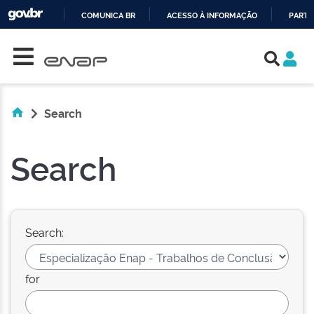
COMUNICA BR
ACESSO À INFORMAÇÃO
PARTI
Skip navigation
IR
PARA
O
CONTEÚDO
Search
Search
Search:
for