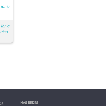
 Tânia
 Tânia
naína
NAS REDES
OS