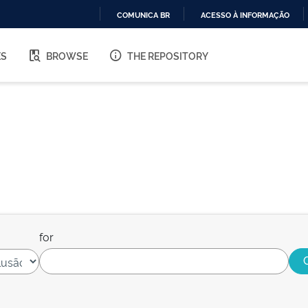
COMUNICA BR
ACESSO À INFORMAÇÃO
IR
PARA
ES
BROWSE
THE REPOSITORY
O
CONTEÚDO
for