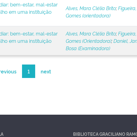
iar: bem-estar, mal-estar
Alves, Mara Clélia Brito
;
Figueira,
alho em uma instituição
Gomes (orientadora)
iar: bem-estar, mal-estar
Alves, Mara Clélia Brito
;
Figueira,
alho em uma instituição
Gomes (Orientadora)
;
Daniel, Ja
Bosa (Examinadora)
revious
1
next
LA
BIBLIOTECA GRACILIANO RAM