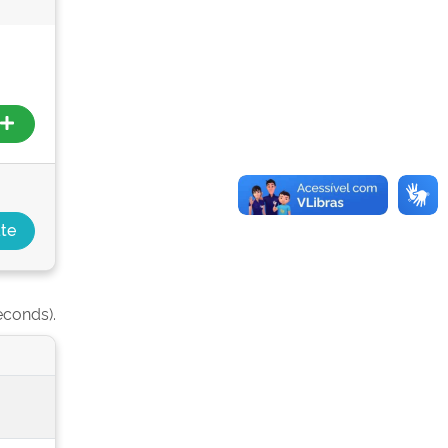
econds).