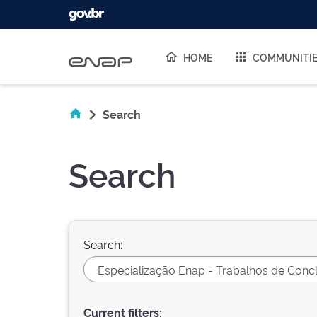
Skip navigation
HOME
COMMUNITI
Search
Search
Search:
Current filters: