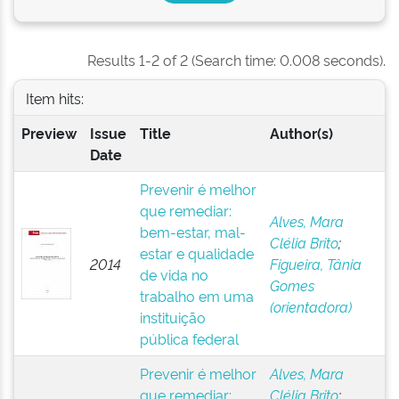
Results 1-2 of 2 (Search time: 0.008 seconds).
Item hits:
Preview
Issue
Title
Author(s)
Date
Prevenir é melhor
que remediar:
Alves, Mara
bem-estar, mal-
Clélia Brito
;
estar e qualidade
2014
Figueira, Tânia
de vida no
Gomes
trabalho em uma
(orientadora)
instituição
pública federal
Prevenir é melhor
Alves, Mara
que remediar:
Clélia Brito
;