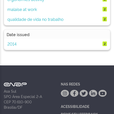
malaise at work
2
qualidade de vida no trabalho
2
Date issued
2014
2
NAS REDES
Asa Sul
SPO Área Especial 2-A
CEP 70.610-900
ACESSIBILIDADE
Brasília/DF