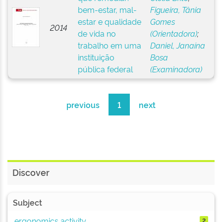
bem-estar, mal-
Figueira, Tânia
estar e qualidade
Gomes
2014
de vida no
(Orientadora)
;
trabalho em uma
Daniel, Janaína
instituição
Bosa
pública federal
(Examinadora)
previous
1
next
Discover
Subject
ergonomics activity
2