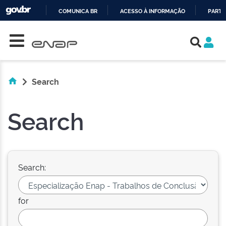
COMUNICA BR
ACESSO À INFORMAÇÃO
PARTI
Skip navigation
IR
PARA
O
CONTEÚDO
Search
Search
Search:
for