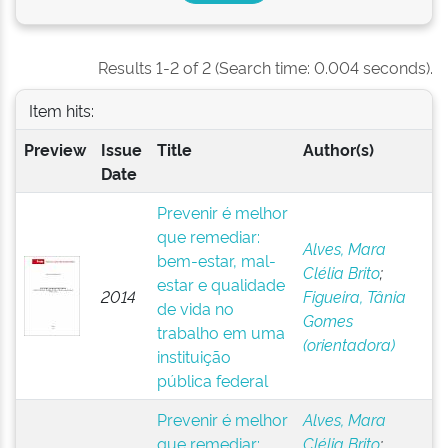
Results 1-2 of 2 (Search time: 0.004 seconds).
Item hits:
Preview
Issue
Title
Author(s)
Date
Prevenir é melhor
que remediar:
Alves, Mara
bem-estar, mal-
Clélia Brito
;
estar e qualidade
2014
Figueira, Tânia
de vida no
Gomes
trabalho em uma
(orientadora)
instituição
pública federal
Prevenir é melhor
Alves, Mara
que remediar:
Clélia Brito
;