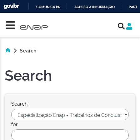
COMUNICA BR
ACESSO À INFORMAÇÃO
PARTI
Skip navigation
IR
PARA
O
CONTEÚDO
Search
Search
Search:
for