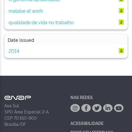
malaise at work
2
qualidade de vida no trabalho
2
Date issued
2014
2
NAS REDES
Asa Sul
SPO Área Especial 2-A
CEP 70.610-900
ACESSIBILIDADE
Brasília/DF