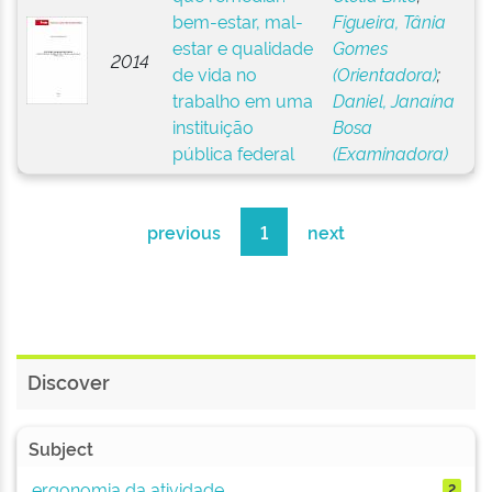
bem-estar, mal-
Figueira, Tânia
estar e qualidade
Gomes
2014
de vida no
(Orientadora)
;
trabalho em uma
Daniel, Janaína
instituição
Bosa
pública federal
(Examinadora)
previous
1
next
Discover
Subject
ergonomia da atividade
2