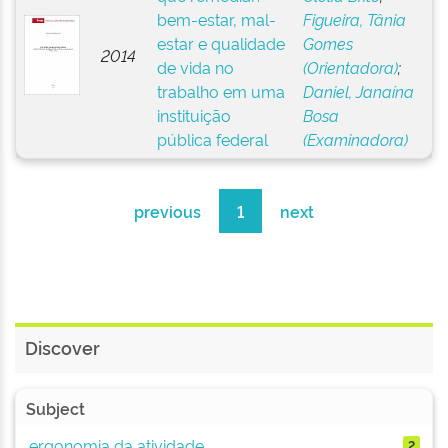
bem-estar, mal-
Figueira, Tânia
estar e qualidade
Gomes
2014
de vida no
(Orientadora)
;
trabalho em uma
Daniel, Janaína
instituição
Bosa
pública federal
(Examinadora)
previous
1
next
Discover
Subject
ergonomia da atividade
2