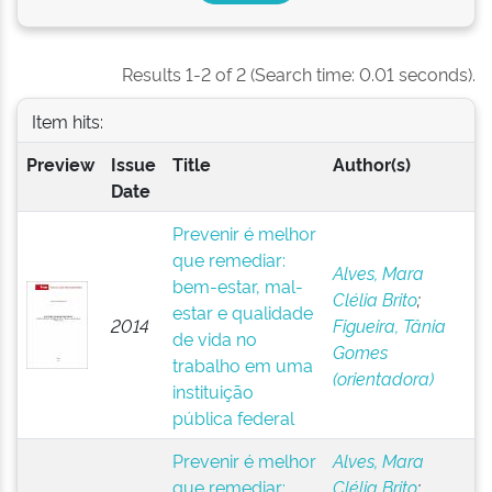
Results 1-2 of 2 (Search time: 0.01 seconds).
Item hits:
Preview
Issue
Title
Author(s)
Date
Prevenir é melhor
que remediar:
Alves, Mara
bem-estar, mal-
Clélia Brito
;
estar e qualidade
2014
Figueira, Tânia
de vida no
Gomes
trabalho em uma
(orientadora)
instituição
pública federal
Prevenir é melhor
Alves, Mara
que remediar:
Clélia Brito
;