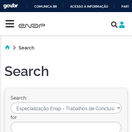
COMUNICA BR
ACESSO À INFORMAÇÃO
PARTI
Skip navigation
IR
PARA
O
CONTEÚDO
Search
Search
Search:
for