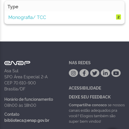
Type
Monografia/ TCC
2
NAS REDES
Asa Sul
SPO Área Especial 2-A
CEP 70.610-900
ACESSIBILIDADE
Brasília/DF
DEIXE SEU FEEDBACK
Horário de funcionamento
Compartilhe conosco
se nossos
08h00 às 18h00
canais estão adequados pra
Contato
você? Elogios também são
biblioteca@enap.gov.br
super bem vindos!