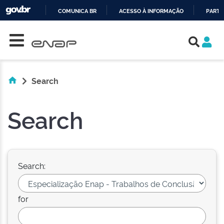
COMUNICA BR
ACESSO À INFORMAÇÃO
PARTI
Skip navigation
IR
PARA
O
CONTEÚDO
Search
Search
Search:
for