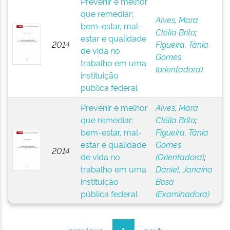
Prevenir é melhor
que remediar:
Alves, Mara
bem-estar, mal-
Clélia Brito
;
estar e qualidade
2014
Figueira, Tânia
de vida no
Gomes
trabalho em uma
(orientadora)
instituição
pública federal
Prevenir é melhor
Alves, Mara
que remediar:
Clélia Brito
;
bem-estar, mal-
Figueira, Tânia
estar e qualidade
Gomes
2014
de vida no
(Orientadora)
;
trabalho em uma
Daniel, Janaína
instituição
Bosa
pública federal
(Examinadora)