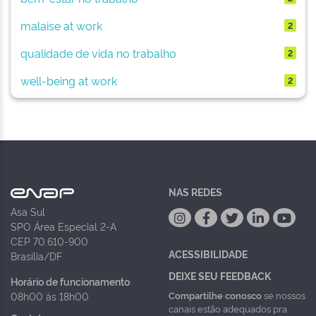
malaise at work
2
qualidade de vida no trabalho
2
well-being at work
2
NAS REDES
Asa Sul
SPO Área Especial 2-A
CEP 70.610-900
ACESSIBILIDADE
Brasília/DF
DEIXE SEU FEEDBACK
Horário de funcionamento
Compartilhe conosco
se nossos
08h00 às 18h00
canais estão adequados pra