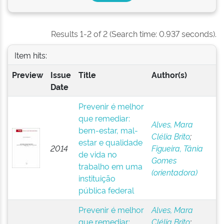
Results 1-2 of 2 (Search time: 0.937 seconds).
Item hits:
Preview
Issue
Title
Author(s)
Date
Prevenir é melhor
que remediar:
Alves, Mara
bem-estar, mal-
Clélia Brito
;
estar e qualidade
2014
Figueira, Tânia
de vida no
Gomes
trabalho em uma
(orientadora)
instituição
pública federal
Prevenir é melhor
Alves, Mara
que remediar:
Clélia Brito
;