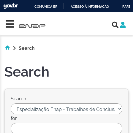
COMUNICA BR
ACESSO À INFORMAÇÃO
PARTI
Skip navigation
IR
PARA
O
CONTEÚDO
Search
Search
Search:
for