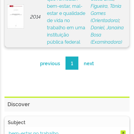
bem-estar, mal-
Figueira, Tânia
estar e qualidade
Gomes
2014
de vida no
(Orientadora)
;
trabalho em uma
Daniel, Janaína
instituição
Bosa
pública federal
(Examinadora)
previous
1
next
Discover
Subject
bem-estar no trabalho
2