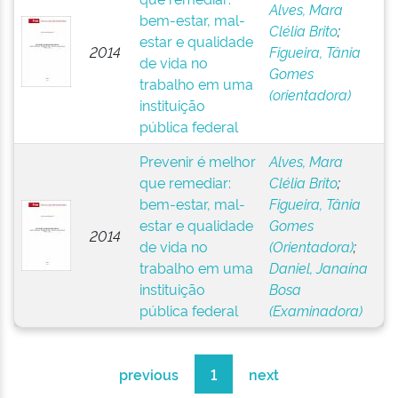
Alves, Mara
bem-estar, mal-
Clélia Brito
;
estar e qualidade
2014
Figueira, Tânia
de vida no
Gomes
trabalho em uma
(orientadora)
instituição
pública federal
Prevenir é melhor
Alves, Mara
que remediar:
Clélia Brito
;
bem-estar, mal-
Figueira, Tânia
estar e qualidade
Gomes
2014
de vida no
(Orientadora)
;
trabalho em uma
Daniel, Janaína
instituição
Bosa
pública federal
(Examinadora)
previous
1
next