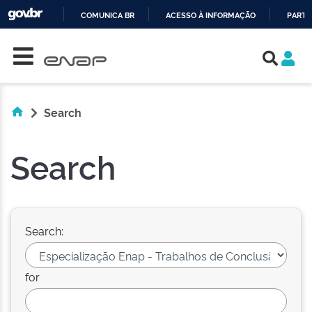
COMUNICA BR
ACESSO À INFORMAÇÃO
PARTI
Skip navigation
IR
PARA
O
CONTEÚDO
Search
Search
Search:
for