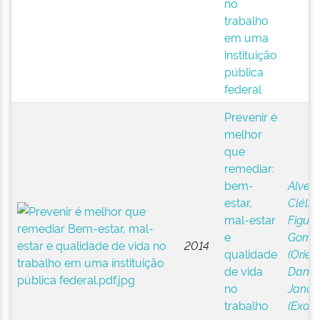
no
trabalho
em uma
instituição
pública
federal
Prevenir é
melhor
que
remediar:
bem-
Alves,
estar,
Clélia 
mal-estar
Figuei
e
Gome
2014
qualidade
(Orien
de vida
Daniel
no
Janaí
trabalho
(Exam