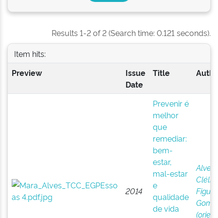
Results 1-2 of 2 (Search time: 0.121 seconds).
Item hits:
Preview
Issue
Title
Autho
Date
Prevenir é
melhor
que
remediar:
bem-
estar,
Alves,
mal-estar
Clélia 
e
2014
Figuei
qualidade
Gome
de vida
(orien