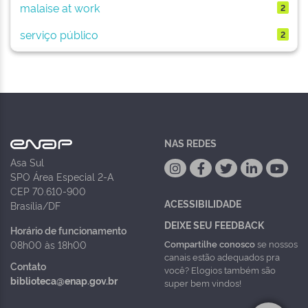
malaise at work
2
serviço público
2
NAS REDES
Asa Sul
SPO Área Especial 2-A
CEP 70.610-900
ACESSIBILIDADE
Brasília/DF
DEIXE SEU FEEDBACK
Horário de funcionamento
Compartilhe conosco
se nossos
08h00 às 18h00
canais estão adequados pra
Contato
você? Elogios também são
biblioteca@enap.gov.br
super bem vindos!