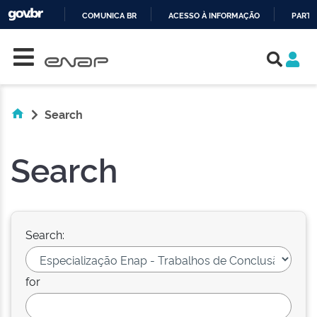
COMUNICA BR
ACESSO À INFORMAÇÃO
PARTI
Skip navigation
IR
PARA
O
CONTEÚDO
Search
Search
Search:
for