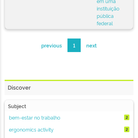
em uma
instituição
pública
federal
previous
1
next
Discover
Subject
bem-estar no trabalho
2
ergonomics activity
2