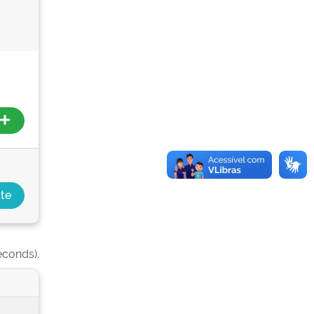
econds).