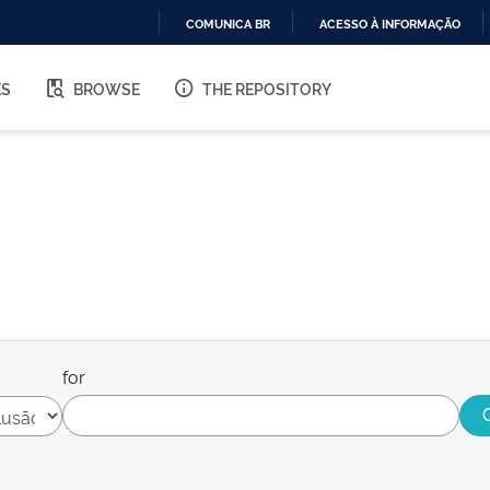
COMUNICA BR
ACESSO À INFORMAÇÃO
IR
PARA
ES
BROWSE
THE REPOSITORY
O
CONTEÚDO
for