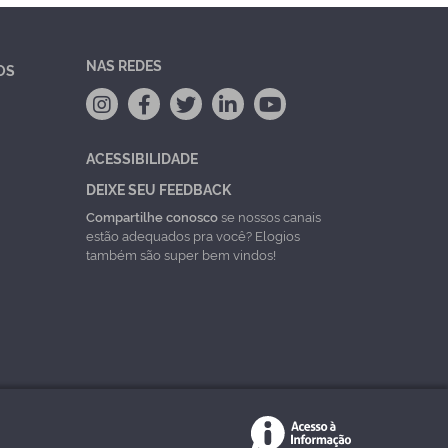
NAS REDES
OS
ACESSIBILIDADE
DEIXE SEU FEEDBACK
Compartilhe conosco
se nossos canais
estão adequados pra você? Elogios
também são super bem vindos!