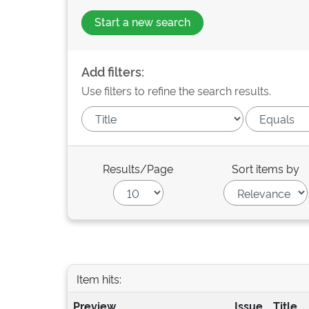
Start a new search
Add filters:
Use filters to refine the search results.
Results/Page
Sort items by
Item hits:
Preview
Issue
Title