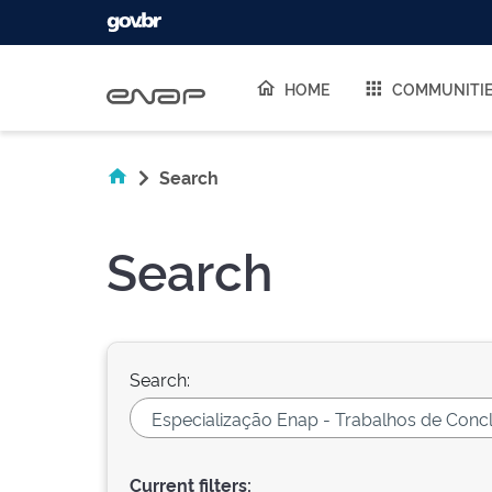
Skip navigation
HOME
COMMUNITI
Search
Search
Search:
Current filters: