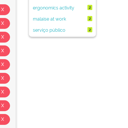
ergonomics activity
2
malaise at work
2
serviço público
2