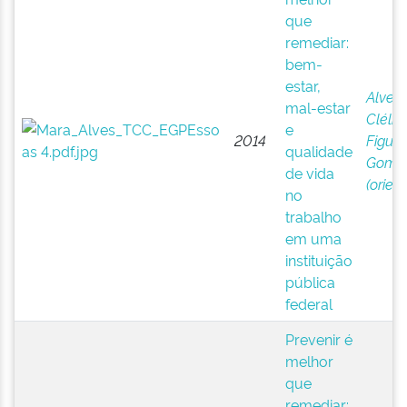
que
remediar:
bem-
estar,
Alves,
mal-estar
Clélia 
e
2014
Figuei
qualidade
Gome
de vida
(orien
no
trabalho
em uma
instituição
pública
federal
Prevenir é
melhor
que
remediar: