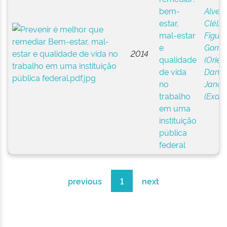
bem-
Alves,
estar,
Clélia 
mal-estar
Figuei
e
Gome
2014
qualidade
(Orien
de vida
Daniel
no
Janaí
trabalho
(Exam
em uma
instituição
pública
federal
previous
1
next