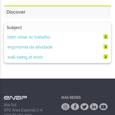
Discover
Subject
bem-estar no trabalho
2
ergonomia da atividade
2
well-being at work
2
NAS REDES
Asa Sul
SPO Área Especial 2-A