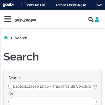
COMUNICA BR
ACESSO À INFORMAÇÃO
PARTI
Skip navigation
IR
PARA
O
CONTEÚDO
Search
Search
Search:
for