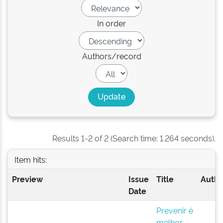
In order
Authors/record
Results 1-2 of 2 (Search time: 1.264 seconds).
Item hits:
Preview
Issue
Title
Autho
Date
Prevenir é
melhor