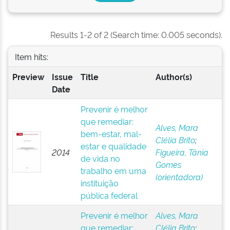
Results 1-2 of 2 (Search time: 0.005 seconds).
Item hits:
Preview
Issue
Title
Author(s)
Date
Prevenir é melhor
que remediar:
Alves, Mara
bem-estar, mal-
Clélia Brito
;
estar e qualidade
2014
Figueira, Tânia
de vida no
Gomes
trabalho em uma
(orientadora)
instituição
pública federal
Prevenir é melhor
Alves, Mara
que remediar:
Clélia Brito
;