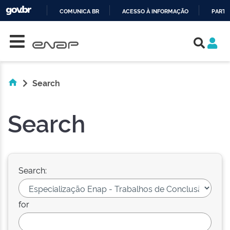
COMUNICA BR
ACESSO À INFORMAÇÃO
PARTI
Skip navigation
IR
PARA
O
CONTEÚDO
Search
Search
Search:
for