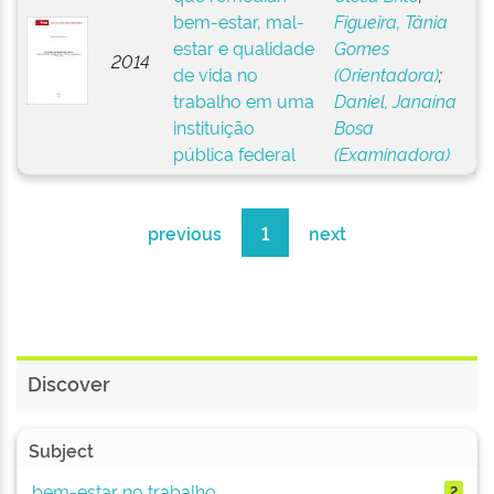
bem-estar, mal-
Figueira, Tânia
estar e qualidade
Gomes
2014
de vida no
(Orientadora)
;
trabalho em uma
Daniel, Janaína
instituição
Bosa
pública federal
(Examinadora)
previous
1
next
Discover
Subject
bem-estar no trabalho
2