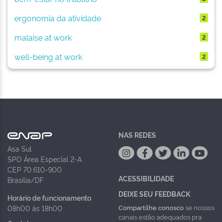
ergonomia da atividade
2
malaise at work
2
well-being at work
2
NAS REDES
Asa Sul
SPO Área Especial 2-A
CEP 70.610-900
ACESSIBILIDADE
Brasília/DF
DEIXE SEU FEEDBACK
Horário de funcionamento
Compartilhe conosco
se nossos
08h00 às 18h00
canais estão adequados pra