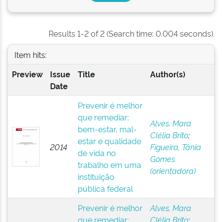
Results 1-2 of 2 (Search time: 0.004 seconds).
Item hits:
Preview
Issue
Title
Author(s)
Date
Prevenir é melhor
que remediar:
Alves, Mara
bem-estar, mal-
Clélia Brito
;
estar e qualidade
2014
Figueira, Tânia
de vida no
Gomes
trabalho em uma
(orientadora)
instituição
pública federal
Prevenir é melhor
Alves, Mara
que remediar:
Clélia Brito
;