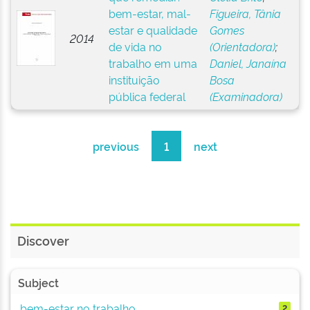
bem-estar, mal-
Figueira, Tânia
estar e qualidade
Gomes
2014
de vida no
(Orientadora)
;
trabalho em uma
Daniel, Janaína
instituição
Bosa
pública federal
(Examinadora)
previous
1
next
Discover
Subject
bem-estar no trabalho
2