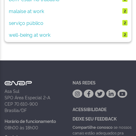
malaise at work
2
serviço público
2
well-being at work
2
NAS REDES
Asa Sul
SPO Área Especial 2-A
CEP 70.610-900
ACESSIBILIDADE
Brasília/DF
DEIXE SEU FEEDBACK
Horário de funcionamento
Compartilhe conosco
se nossos
08h00 às 18h00
canais estão adequados pra