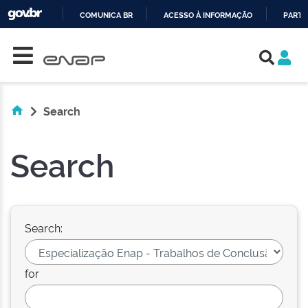
COMUNICA BR
ACESSO À INFORMAÇÃO
PARTI
Skip navigation
IR
PARA
O
CONTEÚDO
Search
Search
Search:
for