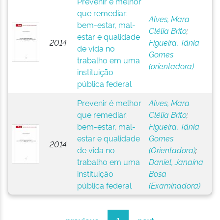
Prevenir é melhor
que remediar:
Alves, Mara
bem-estar, mal-
Clélia Brito
;
estar e qualidade
2014
Figueira, Tânia
de vida no
Gomes
trabalho em uma
(orientadora)
instituição
pública federal
Prevenir é melhor
Alves, Mara
que remediar:
Clélia Brito
;
bem-estar, mal-
Figueira, Tânia
estar e qualidade
Gomes
2014
de vida no
(Orientadora)
;
trabalho em uma
Daniel, Janaína
instituição
Bosa
pública federal
(Examinadora)