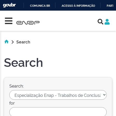
COMUNICA BR
ACESSO À INFORMAÇÃO
PARTI
Skip navigation
IR
PARA
O
CONTEÚDO
Search
Search
Search:
for