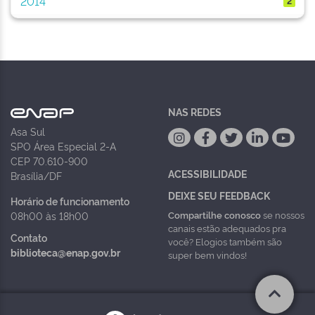
2014
2
NAS REDES
Asa Sul
SPO Área Especial 2-A
CEP 70.610-900
ACESSIBILIDADE
Brasília/DF
DEIXE SEU FEEDBACK
Horário de funcionamento
Compartilhe conosco
se nossos
08h00 às 18h00
canais estão adequados pra
Contato
você? Elogios também são
biblioteca@enap.gov.br
super bem vindos!