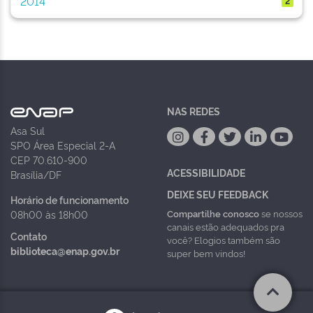
2014
2
NAS REDES
Asa Sul
SPO Área Especial 2-A
CEP 70.610-900
ACESSIBILIDADE
Brasília/DF
DEIXE SEU FEEDBACK
Horário de funcionamento
Compartilhe conosco
se nossos
08h00 às 18h00
canais estão adequados pra
Contato
você? Elogios também são
biblioteca@enap.gov.br
super bem vindos!