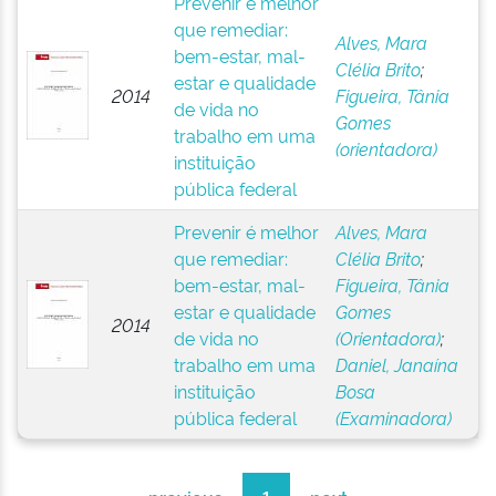
Prevenir é melhor
que remediar:
Alves, Mara
bem-estar, mal-
Clélia Brito
;
estar e qualidade
2014
Figueira, Tânia
de vida no
Gomes
trabalho em uma
(orientadora)
instituição
pública federal
Prevenir é melhor
Alves, Mara
que remediar:
Clélia Brito
;
bem-estar, mal-
Figueira, Tânia
estar e qualidade
Gomes
2014
de vida no
(Orientadora)
;
trabalho em uma
Daniel, Janaína
instituição
Bosa
pública federal
(Examinadora)