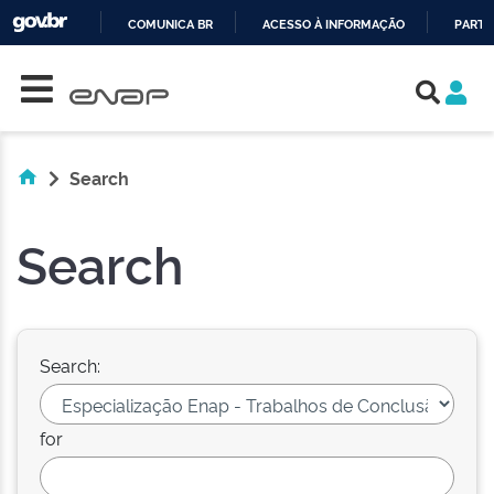
COMUNICA BR
ACESSO À INFORMAÇÃO
PARTI
Skip navigation
IR
PARA
O
CONTEÚDO
Search
Search
Search:
for