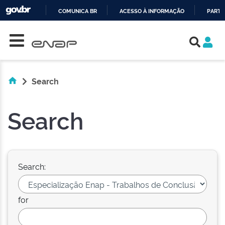
COMUNICA BR
ACESSO À INFORMAÇÃO
PARTI
Skip navigation
IR
PARA
O
CONTEÚDO
Search
Search
Search:
for