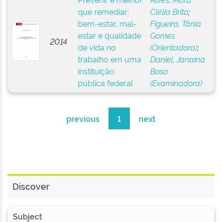
que remediar:
Clélia Brito
;
bem-estar, mal-
Figueira, Tânia
estar e qualidade
Gomes
2014
de vida no
(Orientadora)
;
trabalho em uma
Daniel, Janaína
instituição
Bosa
pública federal
(Examinadora)
previous
1
next
Discover
Subject