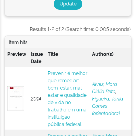
Results 1-2 of 2 (Search time: 0.005 seconds).
Item hits:
Preview
Issue
Title
Author(s)
Date
Prevenir é melhor
que remediar:
Alves, Mara
bem-estar, mal-
Clélia Brito
;
estar e qualidade
2014
Figueira, Tânia
de vida no
Gomes
trabalho em uma
(orientadora)
instituição
pública federal
Prevenir é melhor
Alves, Mara