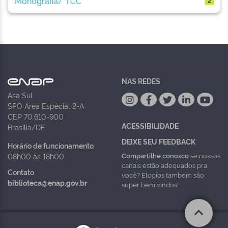
Monografia/ TCC
2
NAS REDES
Asa Sul
SPO Área Especial 2-A
CEP 70.610-900
ACESSIBILIDADE
Brasília/DF
DEIXE SEU FEEDBACK
Horário de funcionamento
Compartilhe conosco
se nossos
08h00 às 18h00
canais estão adequados pra
Contato
você? Elogios também são
biblioteca@enap.gov.br
super bem vindos!