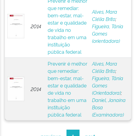
Prevenir é melhor
que remediar:
Alves, Mara
bem-estar, mal-
Clélia Brito
;
estar e qualidade
2014
Figueira, Tânia
de vida no
Gomes
trabalho em uma
(orientadora)
instituição
pública federal
Prevenir é melhor
Alves, Mara
que remediar:
Clélia Brito
;
bem-estar, mal-
Figueira, Tânia
estar e qualidade
Gomes
2014
de vida no
(Orientadora)
;
trabalho em uma
Daniel, Janaína
instituição
Bosa
pública federal
(Examinadora)