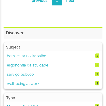
previous
1
next
Discover
Subject
bem-estar no trabalho
2
ergonomia da atividade
2
serviço público
2
well-being at work
2
Type