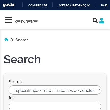
COMUNICA BR
ACESSO À INFORMAÇÃO
PARTI
Skip navigation
IR
PARA
O
CONTEÚDO
Search
Search
Search:
for