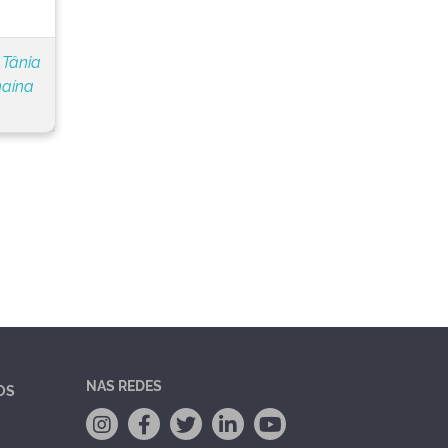
 Tânia
naína
NAS REDES
OS