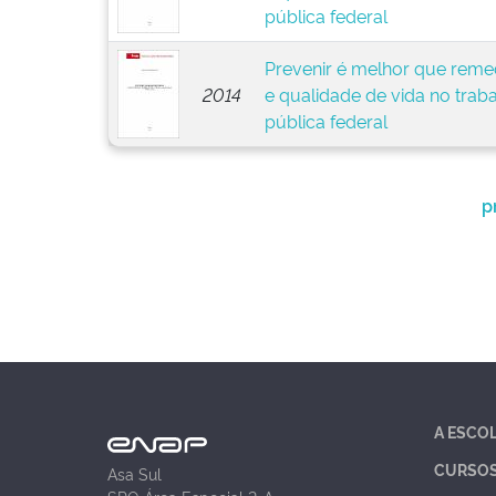
pública federal
Prevenir é melhor que remed
2014
e qualidade de vida no trab
pública federal
p
A ESCO
CURSO
Asa Sul