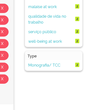
malaise at work
2
qualidade de vida no
2
trabalho
serviço público
2
well-being at work
2
Type
Monografia/ TCC
2