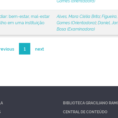
Gomes (orientadora)
iar: bem-estar, mal-estar
Alves, Mara Clélia Brito
;
Figueira,
alho em uma instituição
Gomes (Orientadora)
;
Daniel, Ja
Bosa (Examinadora)
revious
1
next
LA
BIBLIOTECA GRACILIANO RAM
S
CENTRAL DE CONTEÚDO