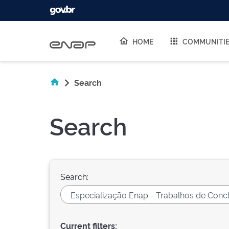
Skip navigation
HOME
COMMUNITI
Search
Search
Search:
Current filters: