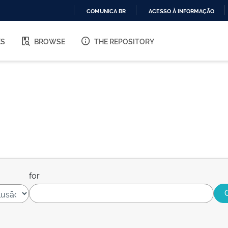
COMUNICA BR
ACESSO À INFORMAÇÃO
IR
PARA
ES
BROWSE
THE REPOSITORY
O
CONTEÚDO
for