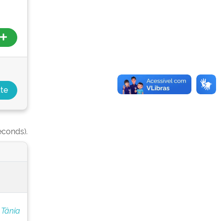
econds).
 Tânia