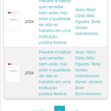
Prevenir é melhor
que remediar:
Alves, Mara
bem-estar, mal-
Clélia Brito
;
estar e qualidade
2014
Figueira, Tânia
de vida no
Gomes
trabalho em uma
(orientadora)
instituição
pública federal
Prevenir é melhor
Alves, Mara
que remediar:
Clélia Brito
;
bem-estar, mal-
Figueira, Tânia
estar e qualidade
Gomes
2014
de vida no
(Orientadora)
;
trabalho em uma
Daniel, Janaína
instituição
Bosa
pública federal
(Examinadora)