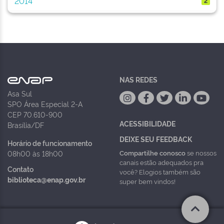
2014
2
NAS REDES
Asa Sul
SPO Área Especial 2-A
CEP 70.610-900
ACESSIBILIDADE
Brasília/DF
DEIXE SEU FEEDBACK
Horário de funcionamento
Compartilhe conosco
se nossos
08h00 às 18h00
canais estão adequados pra
Contato
você? Elogios também são
biblioteca@enap.gov.br
super bem vindos!