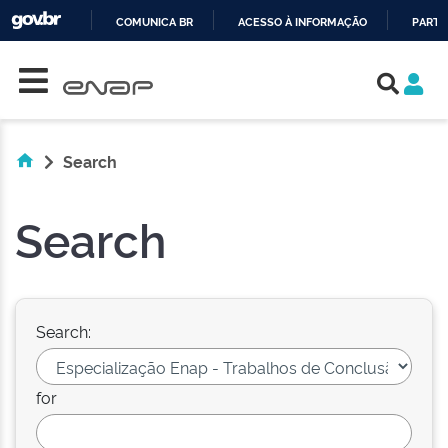
COMUNICA BR
ACESSO À INFORMAÇÃO
PARTI
Skip navigation
IR
PARA
O
CONTEÚDO
Search
Search
Search:
for