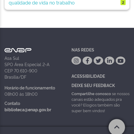
qualidade de vida no trabalho
2
NAS REDES
Asa Sul
SPO Área Especial 2-A
CEP 70.610-900
ACESSIBILIDADE
Brasília/DF
DEIXE SEU FEEDBACK
Horário de funcionamento
Compartilhe conosco
se nossos
08h00 às 18h00
canais estão adequados pra
Contato
você? Elogios também são
biblioteca@enap.gov.br
super bem vindos!