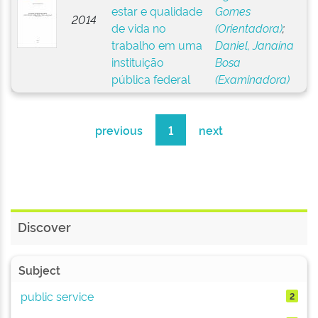
estar e qualidade
Gomes
2014
de vida no
(Orientadora)
;
trabalho em uma
Daniel, Janaína
instituição
Bosa
pública federal
(Examinadora)
previous
1
next
Discover
Subject
public service
2