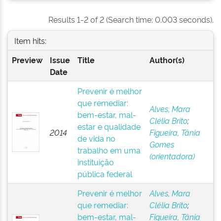
Results 1-2 of 2 (Search time: 0.003 seconds).
Item hits:
Preview
Issue
Title
Author(s)
Date
Prevenir é melhor
que remediar:
Alves, Mara
bem-estar, mal-
Clélia Brito
;
estar e qualidade
2014
Figueira, Tânia
de vida no
Gomes
trabalho em uma
(orientadora)
instituição
pública federal
Prevenir é melhor
Alves, Mara
que remediar:
Clélia Brito
;
bem-estar, mal-
Figueira, Tânia