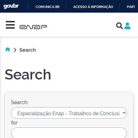
COMUNICA BR
ACESSO À INFORMAÇÃO
PARTI
Skip navigation
IR
PARA
O
CONTEÚDO
Search
Search
Search:
for