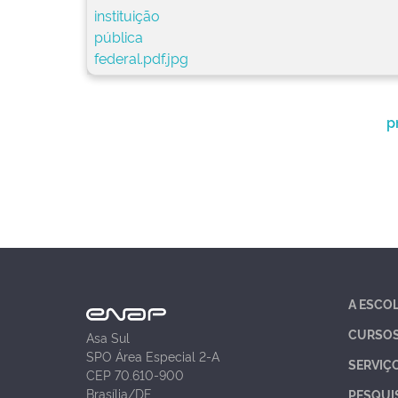
p
A ESCO
CURSO
Asa Sul
SPO Área Especial 2-A
SERVIÇ
CEP 70.610-900
Brasília/DF
PESQUI