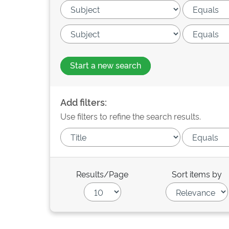
Start a new search
Add filters:
Use filters to refine the search results.
Results/Page
Sort items by