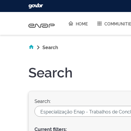
Skip navigation
HOME
COMMUNITI
Search
Search
Search:
Current filters: