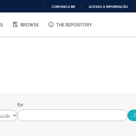
COMUNICA BR
ACESSO À INFORMAÇÃO
IR
PARA
ES
BROWSE
THE REPOSITORY
O
CONTEÚDO
for