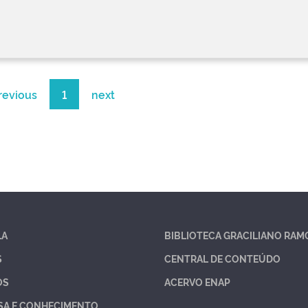
revious
1
next
LA
BIBLIOTECA GRACILIANO RAM
S
CENTRAL DE CONTEÚDO
OS
ACERVO ENAP
SA E CONHECIMENTO