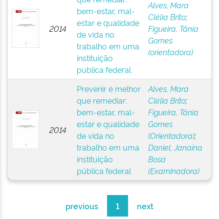
Alves, Mara
bem-estar, mal-
Clélia Brito
;
estar e qualidade
2014
Figueira, Tânia
de vida no
Gomes
trabalho em uma
(orientadora)
instituição
pública federal
Prevenir é melhor
Alves, Mara
que remediar:
Clélia Brito
;
bem-estar, mal-
Figueira, Tânia
estar e qualidade
Gomes
2014
de vida no
(Orientadora)
;
trabalho em uma
Daniel, Janaína
instituição
Bosa
pública federal
(Examinadora)
previous
1
next