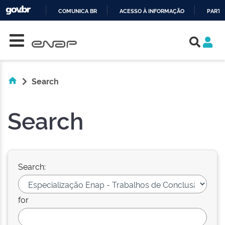
COMUNICA BR
ACESSO À INFORMAÇÃO
PARTI
Skip navigation
IR
PARA
O
CONTEÚDO
Search
Search
Search:
for