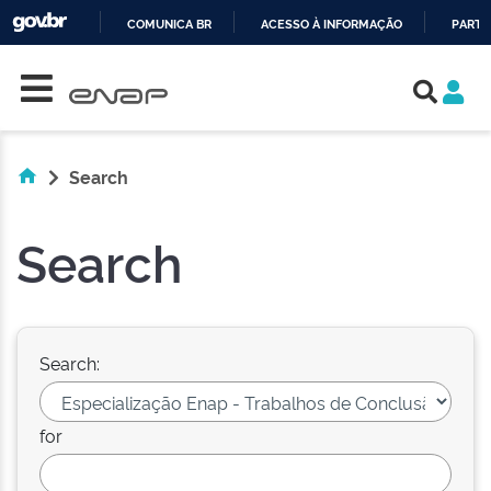
COMUNICA BR
ACESSO À INFORMAÇÃO
PARTI
Skip navigation
IR
PARA
O
CONTEÚDO
Search
Search
Search:
for