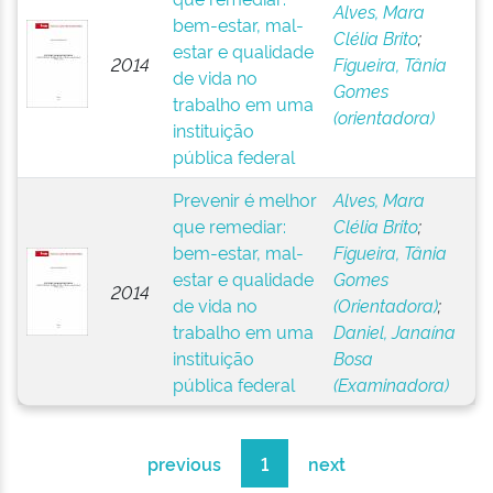
Alves, Mara
bem-estar, mal-
Clélia Brito
;
estar e qualidade
2014
Figueira, Tânia
de vida no
Gomes
trabalho em uma
(orientadora)
instituição
pública federal
Prevenir é melhor
Alves, Mara
que remediar:
Clélia Brito
;
bem-estar, mal-
Figueira, Tânia
estar e qualidade
Gomes
2014
de vida no
(Orientadora)
;
trabalho em uma
Daniel, Janaína
instituição
Bosa
pública federal
(Examinadora)
previous
1
next