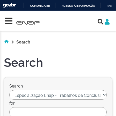
COMUNICA BR
ACESSO À INFORMAÇÃO
PARTI
Skip navigation
IR
PARA
O
CONTEÚDO
Search
Search
Search:
for