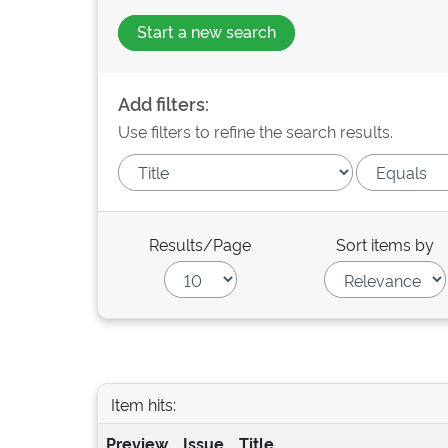
Start a new search
Add filters:
Use filters to refine the search results.
Results/Page
Sort items by
Item hits:
Preview
Issue
Title