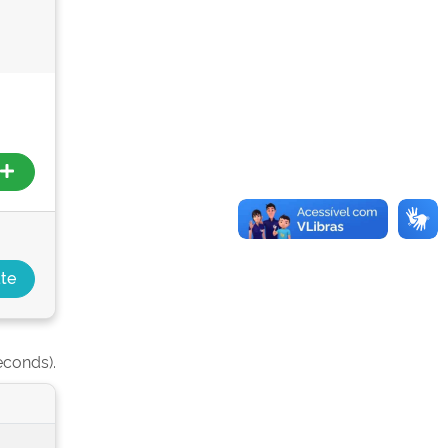
econds).