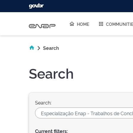
Skip navigation
HOME
COMMUNITI
Search
Search
Search:
Current filters: