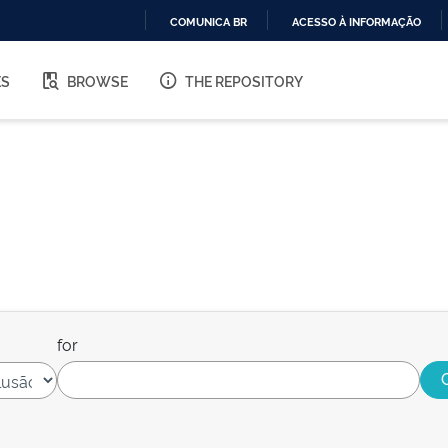
COMUNICA BR
ACESSO À INFORMAÇÃO
IR
PARA
ES
BROWSE
THE REPOSITORY
O
CONTEÚDO
for