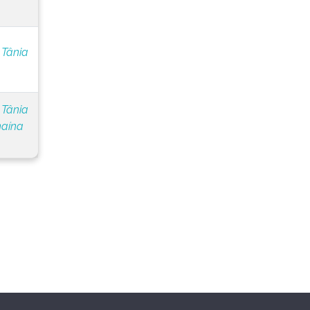
 Tânia
 Tânia
naína