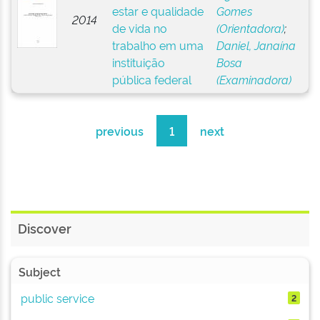
estar e qualidade
Gomes
2014
de vida no
(Orientadora)
;
trabalho em uma
Daniel, Janaína
instituição
Bosa
pública federal
(Examinadora)
previous
1
next
Discover
Subject
public service
2