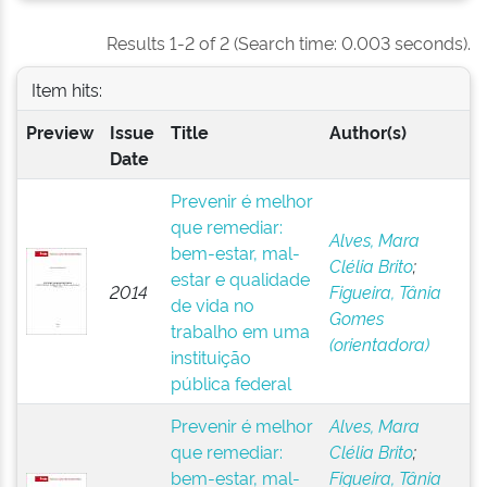
Results 1-2 of 2 (Search time: 0.003 seconds).
Item hits:
Preview
Issue
Title
Author(s)
Date
Prevenir é melhor
que remediar:
Alves, Mara
bem-estar, mal-
Clélia Brito
;
estar e qualidade
2014
Figueira, Tânia
de vida no
Gomes
trabalho em uma
(orientadora)
instituição
pública federal
Prevenir é melhor
Alves, Mara
que remediar:
Clélia Brito
;
bem-estar, mal-
Figueira, Tânia