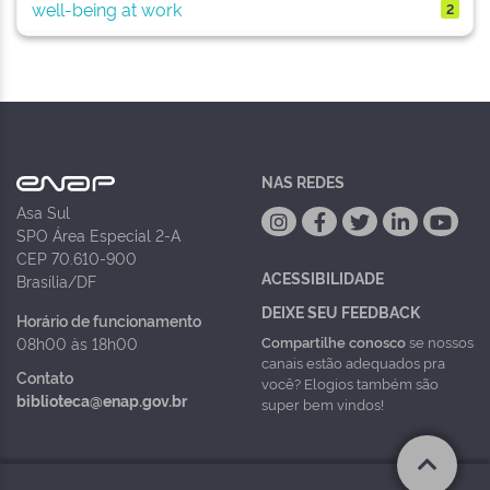
well-being at work
2
NAS REDES
Asa Sul
SPO Área Especial 2-A
CEP 70.610-900
ACESSIBILIDADE
Brasília/DF
DEIXE SEU FEEDBACK
Horário de funcionamento
Compartilhe conosco
se nossos
08h00 às 18h00
canais estão adequados pra
Contato
você? Elogios também são
biblioteca@enap.gov.br
super bem vindos!