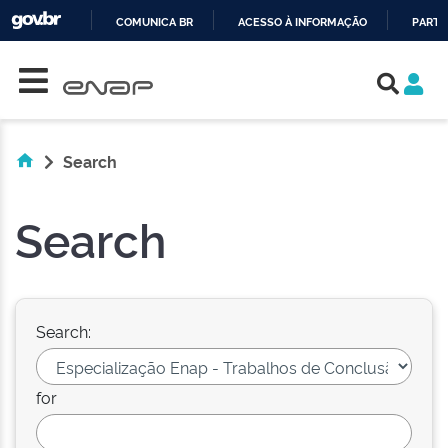
COMUNICA BR
ACESSO À INFORMAÇÃO
PARTI
Skip navigation
IR
PARA
O
CONTEÚDO
Search
Search
Search:
for