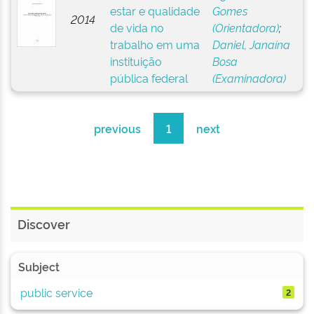
estar e qualidade
Gomes
2014
de vida no
(Orientadora)
;
trabalho em uma
Daniel, Janaína
instituição
Bosa
pública federal
(Examinadora)
previous
1
next
Discover
Subject
public service
2