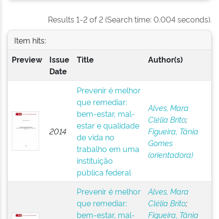
Results 1-2 of 2 (Search time: 0.004 seconds).
Item hits:
Preview
Issue
Title
Author(s)
Date
Prevenir é melhor
que remediar:
Alves, Mara
bem-estar, mal-
Clélia Brito
;
estar e qualidade
2014
Figueira, Tânia
de vida no
Gomes
trabalho em uma
(orientadora)
instituição
pública federal
Prevenir é melhor
Alves, Mara
que remediar:
Clélia Brito
;
bem-estar, mal-
Figueira, Tânia