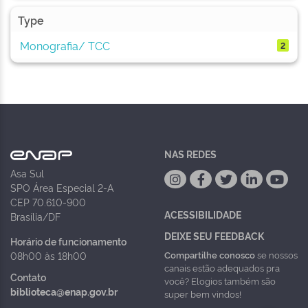
Type
Monografia/ TCC
2
NAS REDES
Asa Sul
SPO Área Especial 2-A
CEP 70.610-900
ACESSIBILIDADE
Brasília/DF
DEIXE SEU FEEDBACK
Horário de funcionamento
Compartilhe conosco
se nossos
08h00 às 18h00
canais estão adequados pra
Contato
você? Elogios também são
biblioteca@enap.gov.br
super bem vindos!