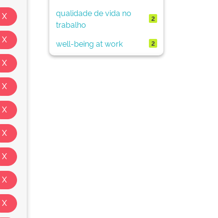
qualidade de vida no
2
trabalho
well-being at work
2