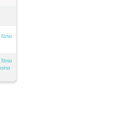
 Tânia
 Tânia
naína