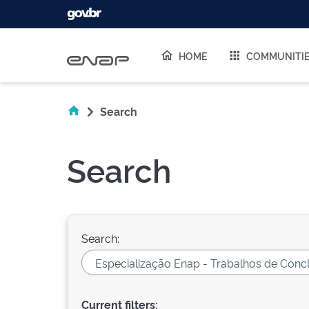
Skip navigation
HOME
COMMUNITI
Search
Search
Search:
Current filters: