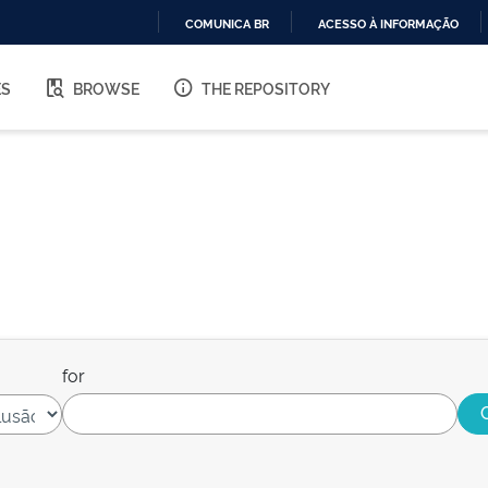
COMUNICA BR
ACESSO À INFORMAÇÃO
IR
PARA
ES
BROWSE
THE REPOSITORY
O
CONTEÚDO
for