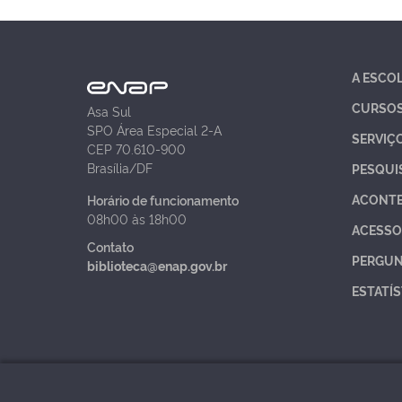
A ESCO
CURSO
Asa Sul
SPO Área Especial 2-A
SERVIÇ
CEP 70.610-900
Brasília/DF
PESQUI
ACONT
Horário de funcionamento
08h00 às 18h00
ACESSO
Contato
PERGUN
biblioteca@enap.gov.br
ESTATÍS