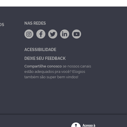
NAS REDES
OS
ACESSIBILIDADE
DEIXE SEU FEEDBACK
Compartilhe conosco
se nossos canais
estão adequados pra você? Elogios
também são super bem vindos!