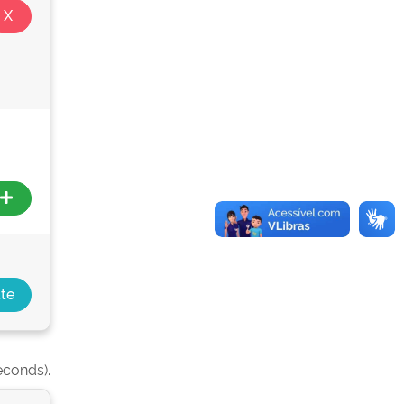
econds).