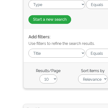
Start a new search
Add filters:
Use filters to refine the search results.
Results/Page
Sort items by