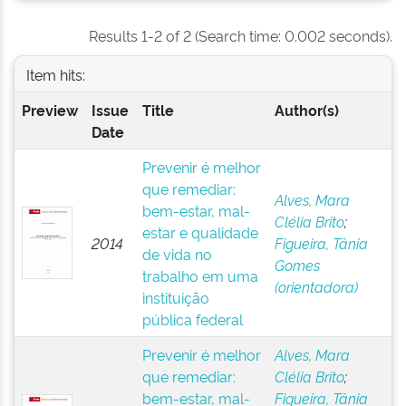
Results 1-2 of 2 (Search time: 0.002 seconds).
Item hits:
Preview
Issue
Title
Author(s)
Date
Prevenir é melhor
que remediar:
Alves, Mara
bem-estar, mal-
Clélia Brito
;
estar e qualidade
2014
Figueira, Tânia
de vida no
Gomes
trabalho em uma
(orientadora)
instituição
pública federal
Prevenir é melhor
Alves, Mara
que remediar:
Clélia Brito
;
bem-estar, mal-
Figueira, Tânia