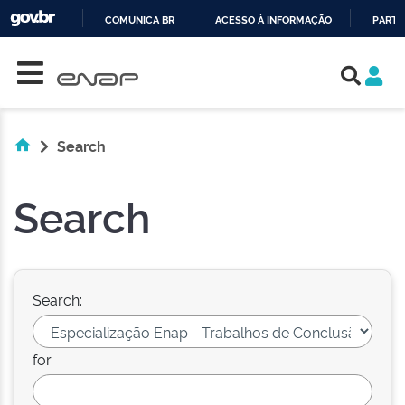
COMUNICA BR
ACESSO À INFORMAÇÃO
PARTI
Skip navigation
IR
PARA
O
CONTEÚDO
Search
Search
Search:
for