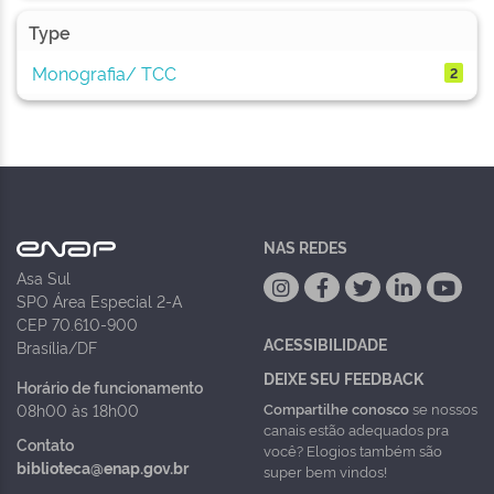
Type
Monografia/ TCC
2
NAS REDES
Asa Sul
SPO Área Especial 2-A
CEP 70.610-900
ACESSIBILIDADE
Brasília/DF
DEIXE SEU FEEDBACK
Horário de funcionamento
Compartilhe conosco
se nossos
08h00 às 18h00
canais estão adequados pra
Contato
você? Elogios também são
biblioteca@enap.gov.br
super bem vindos!