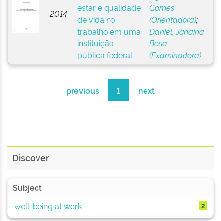
estar e qualidade
Gomes
2014
de vida no
(Orientadora)
;
trabalho em uma
Daniel, Janaína
instituição
Bosa
pública federal
(Examinadora)
previous
1
next
Discover
Subject
well-being at work
2