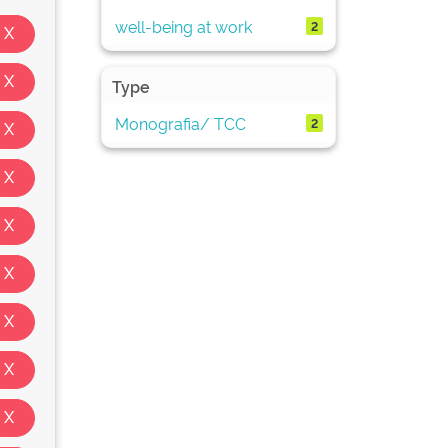
well-being at work
2
Type
Monografia/ TCC
2