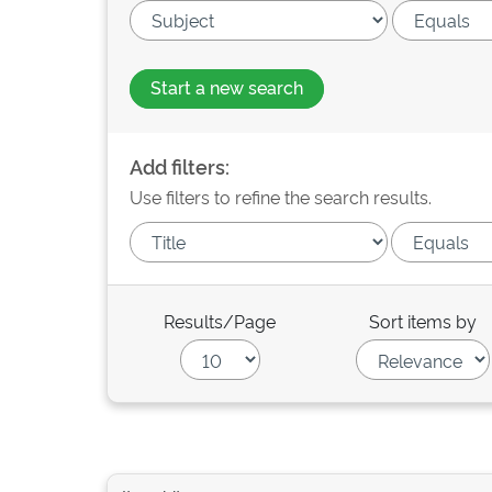
Start a new search
Add filters:
Use filters to refine the search results.
Results/Page
Sort items by