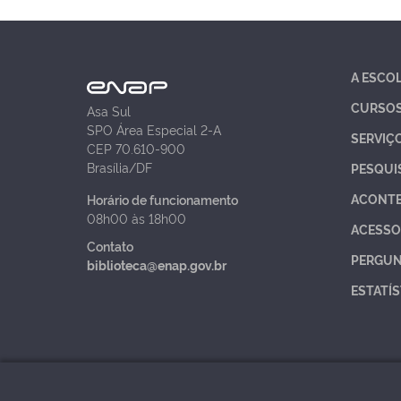
A ESCO
CURSO
Asa Sul
SPO Área Especial 2-A
SERVIÇ
CEP 70.610-900
Brasília/DF
PESQUI
ACONT
Horário de funcionamento
08h00 às 18h00
ACESSO
Contato
PERGUN
biblioteca@enap.gov.br
ESTATÍS