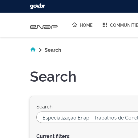
Skip navigation
HOME
COMMUNITI
Search
Search
Search:
Current filters: