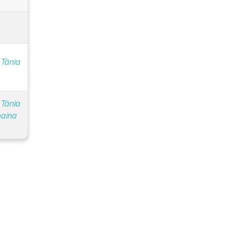
 Tânia
 Tânia
naína