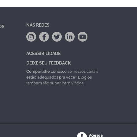
NAS REDES
OS
ACESSIBILIDADE
DEIXE SEU FEEDBACK
Compartilhe conosco
se nossos canais
estão adequados pra você? Elogios
também são super bem vindos!