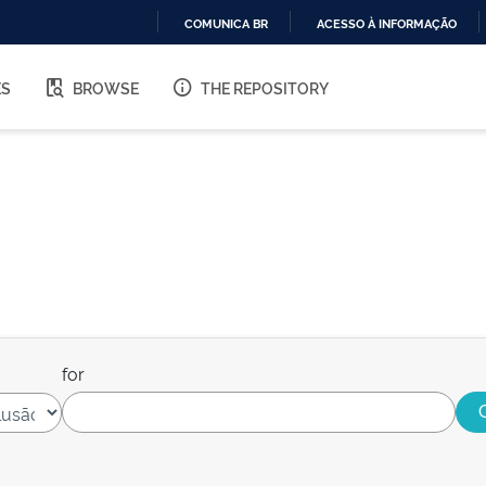
COMUNICA BR
ACESSO À INFORMAÇÃO
IR
PARA
ES
BROWSE
THE REPOSITORY
O
CONTEÚDO
for