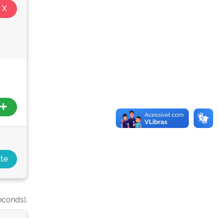
econds).