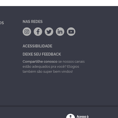
NAS REDES
OS
ACESSIBILIDADE
DEIXE SEU FEEDBACK
Compartilhe conosco
se nossos canais
estão adequados pra você? Elogios
também são super bem vindos!