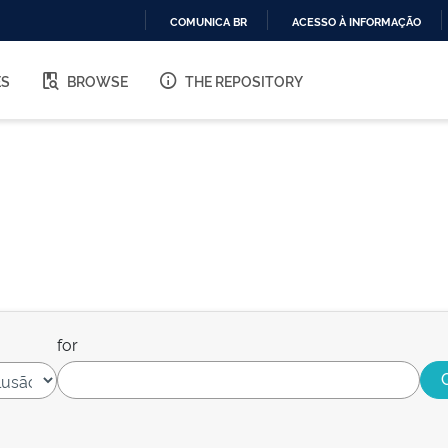
COMUNICA BR
ACESSO À INFORMAÇÃO
IR
PARA
ES
BROWSE
THE REPOSITORY
O
CONTEÚDO
for