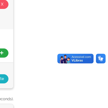
econds).