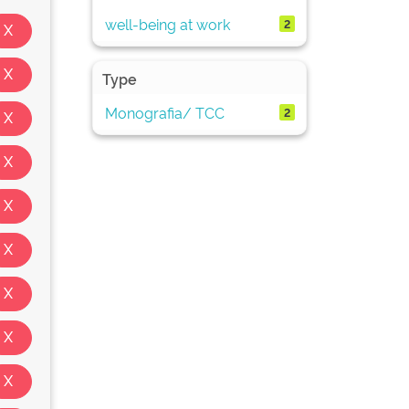
well-being at work
2
Type
Monografia/ TCC
2