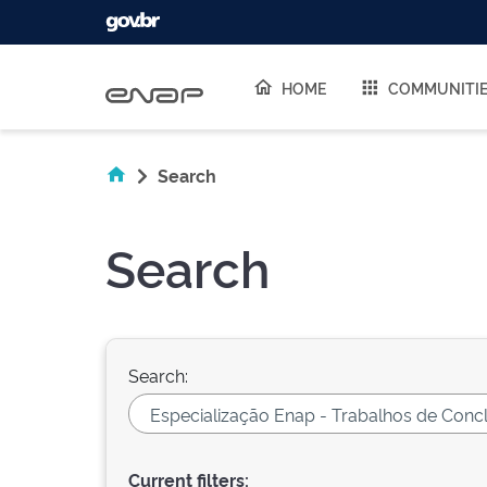
Skip navigation
HOME
COMMUNITI
Search
Search
Search:
Current filters: