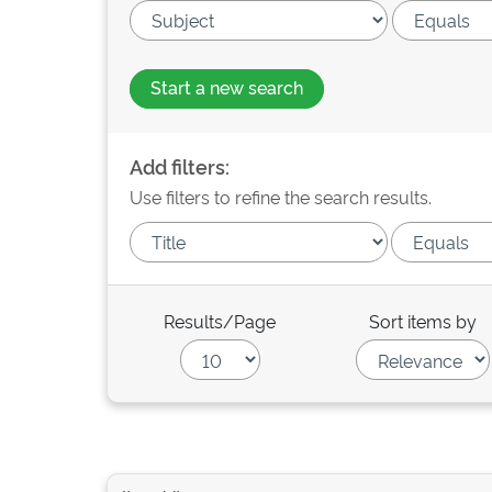
Start a new search
Add filters:
Use filters to refine the search results.
Results/Page
Sort items by