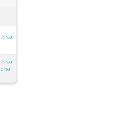
 Tânia
 Tânia
naína