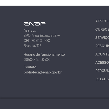
A ESCO
CURSO
Asa Sul
SPO Área Especial 2-A
SERVIÇ
CEP 70.610-900
Brasília/DF
PESQUI
ACONT
Horário de funcionamento
08h00 às 18h00
ACESSO
Contato
PERGUN
biblioteca@enap.gov.br
ESTATÍS