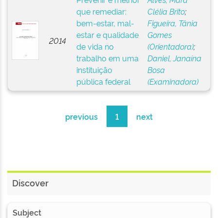
que remediar:
Clélia Brito
;
bem-estar, mal-
Figueira, Tânia
estar e qualidade
Gomes
2014
de vida no
(Orientadora)
;
trabalho em uma
Daniel, Janaína
instituição
Bosa
pública federal
(Examinadora)
previous
1
next
Discover
Subject