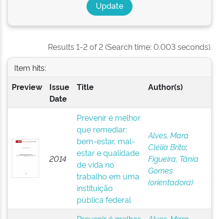
Results 1-2 of 2 (Search time: 0.003 seconds).
Item hits:
Preview
Issue
Title
Author(s)
Date
Prevenir é melhor
que remediar:
Alves, Mara
bem-estar, mal-
Clélia Brito
;
estar e qualidade
2014
Figueira, Tânia
de vida no
Gomes
trabalho em uma
(orientadora)
instituição
pública federal
Prevenir é melhor
Alves, Mara