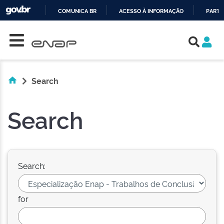
COMUNICA BR
ACESSO À INFORMAÇÃO
PARTI
Skip navigation
IR
PARA
O
CONTEÚDO
Search
Search
Search:
for