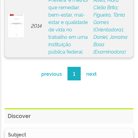
que remediar:
Clélia Brito
;
bem-estar, mal-
Figueira, Tânia
estar e qualidade
Gomes
2014
de vida no
(Orientadora)
;
trabalho em uma
Daniel, Janaína
instituição
Bosa
pública federal
(Examinadora)
previous
1
next
Discover
Subject