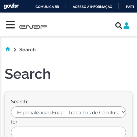
COMUNICA BR
ACESSO À INFORMAÇÃO
PARTI
Skip navigation
IR
PARA
O
CONTEÚDO
Search
Search
Search:
for