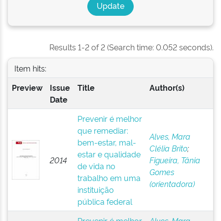
Results 1-2 of 2 (Search time: 0.052 seconds).
Item hits:
Preview
Issue
Title
Author(s)
Date
Prevenir é melhor
que remediar:
Alves, Mara
bem-estar, mal-
Clélia Brito
;
estar e qualidade
2014
Figueira, Tânia
de vida no
Gomes
trabalho em uma
(orientadora)
instituição
pública federal
Prevenir é melhor
Alves, Mara