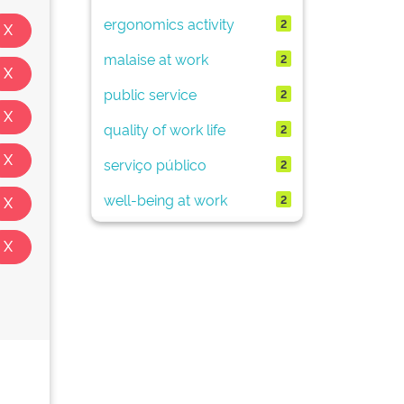
ergonomics activity
2
malaise at work
2
public service
2
quality of work life
2
serviço público
2
well-being at work
2