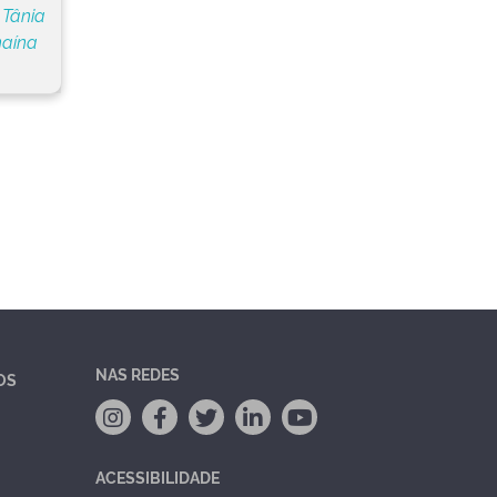
 Tânia
naína
NAS REDES
OS
ACESSIBILIDADE