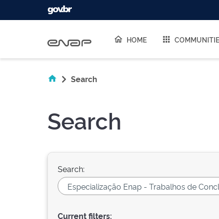
Skip navigation
HOME
COMMUNITI
Search
Search
Search:
Current filters: