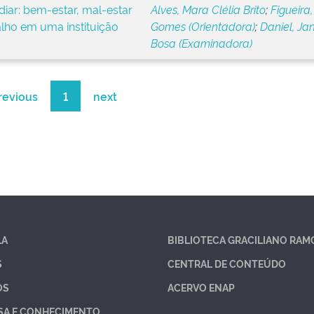
iar: bem-estar, mal-estar
Alves, Mara Clélia Brito
;
Figueira,
alho em uma instituição
Gomes (Orientadora)
;
Daniel, Ja
Bosa (Examinadora)
revious
1
next
LA
BIBLIOTECA GRACILIANO RAM
S
CENTRAL DE CONTEÚDO
OS
ACERVO ENAP
SA E CONHECIMENTO