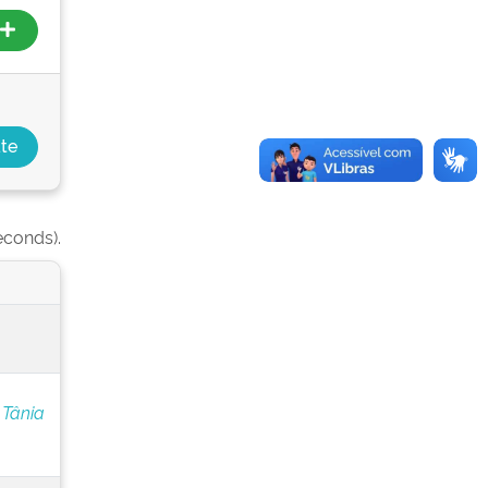
econds).
 Tânia