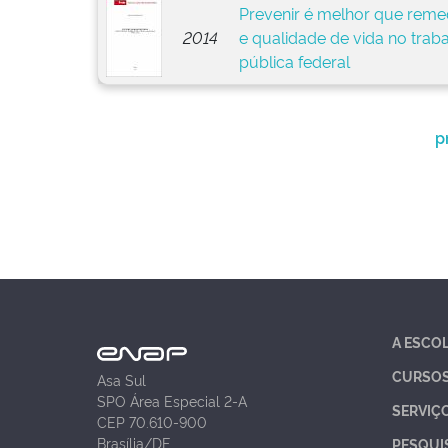
Prevenir é melhor que remed
2014
e qualidade de vida no trab
pública federal
p
A ESCO
CURSO
Asa Sul
SPO Área Especial 2-A
SERVIÇ
CEP 70.610-900
Brasília/DF
PESQUI