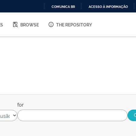
COMUNICA BR
ACESSO À INFORMAÇÃO
IR
PARA
ES
BROWSE
THE REPOSITORY
O
CONTEÚDO
for