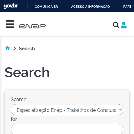
COMUNICA BR
ACESSO À INFORMAÇÃO
PARTI
Skip navigation
IR
PARA
O
CONTEÚDO
Search
Search
Search:
for