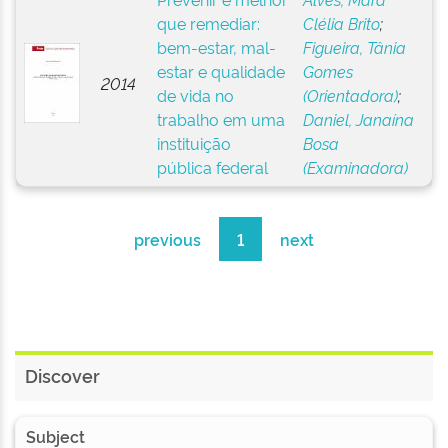
que remediar:
Clélia Brito
;
bem-estar, mal-
Figueira, Tânia
estar e qualidade
Gomes
2014
de vida no
(Orientadora)
;
trabalho em uma
Daniel, Janaína
instituição
Bosa
pública federal
(Examinadora)
previous
1
next
Discover
Subject