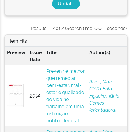
Results 1-2 of 2 (Search time: 0.011 seconds).
Item hits:
Preview
Issue
Title
Author(s)
Date
Prevenir é melhor
que remediar:
Alves, Mara
bem-estar, mal-
Clélia Brito
;
estar e qualidade
2014
Figueira, Tânia
de vida no
Gomes
trabalho em uma
(orientadora)
instituição
pública federal
Prevenir é melhor
Alves, Mara