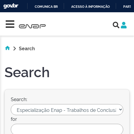
COMUNICA BR
ACESSO À INFORMAÇÃO
PARTI
Skip navigation
IR
PARA
O
CONTEÚDO
Search
Search
Search:
for