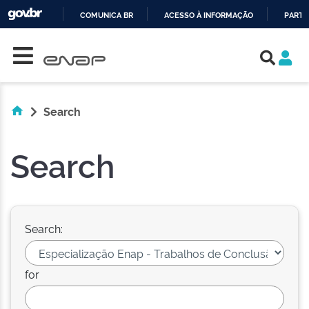
COMUNICA BR
ACESSO À INFORMAÇÃO
PARTI
Skip navigation
IR
PARA
O
CONTEÚDO
Search
Search
Search:
for