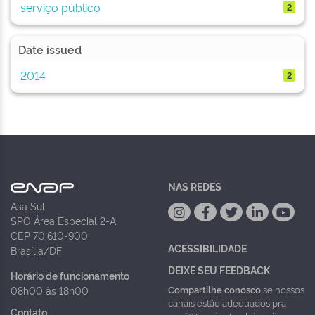
serviço público
2
Date issued
2014
2
NAS REDES
Asa Sul
SPO Área Especial 2-A
CEP 70.610-900
ACESSIBILIDADE
Brasília/DF
DEIXE SEU FEEDBACK
Horário de funcionamento
Compartilhe conosco
se nossos
08h00 às 18h00
canais estão adequados pra
Contato