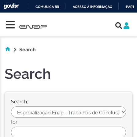
COMUNICA BR
ACESSO À INFORMAÇÃO
PARTI
Skip navigation
IR
PARA
O
CONTEÚDO
Search
Search
Search:
for