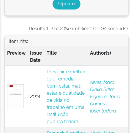
Results 1-2 of 2 (Search time: 0.004 seconds).
Item hits:
Preview
Issue
Title
Author(s)
Date
Prevenir é melhor
que remediar:
Alves, Mara
bem-estar, mal-
Clélia Brito
;
estar e qualidade
2014
Figueira, Tânia
de vida no
Gomes
trabalho em uma
(orientadora)
instituição
pública federal
Prevenir é melhor
Alves, Mara