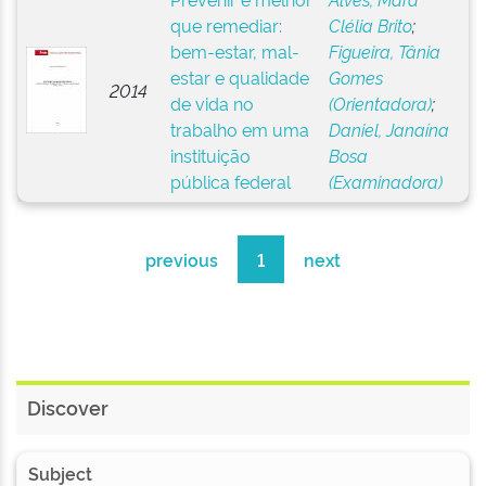
que remediar:
Clélia Brito
;
bem-estar, mal-
Figueira, Tânia
estar e qualidade
Gomes
2014
de vida no
(Orientadora)
;
trabalho em uma
Daniel, Janaína
instituição
Bosa
pública federal
(Examinadora)
previous
1
next
Discover
Subject