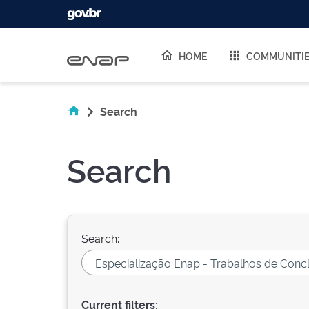
Skip navigation
HOME
COMMUNITI
Search
Search
Search:
Current filters: