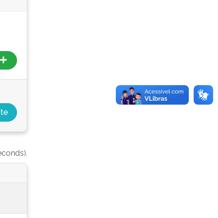
econds).