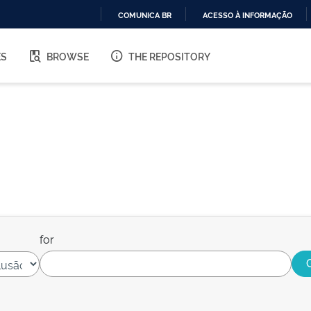
COMUNICA BR
ACESSO À INFORMAÇÃO
IR
PARA
ES
BROWSE
THE REPOSITORY
O
CONTEÚDO
for