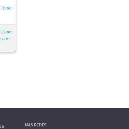
 Tânia
 Tânia
naína
NAS REDES
OS