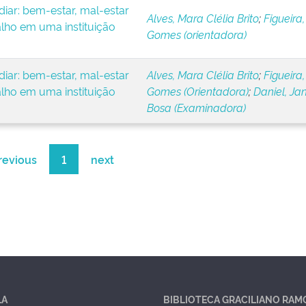
iar: bem-estar, mal-estar
Alves, Mara Clélia Brito
;
Figueira,
alho em uma instituição
Gomes (orientadora)
iar: bem-estar, mal-estar
Alves, Mara Clélia Brito
;
Figueira,
alho em uma instituição
Gomes (Orientadora)
;
Daniel, Ja
Bosa (Examinadora)
revious
1
next
LA
BIBLIOTECA GRACILIANO RAM