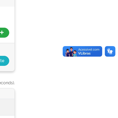
econds).