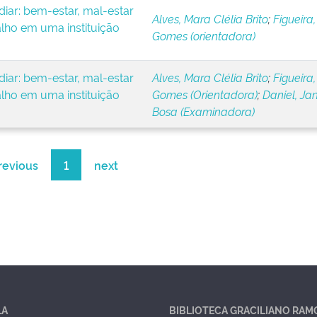
iar: bem-estar, mal-estar
Alves, Mara Clélia Brito
;
Figueira,
alho em uma instituição
Gomes (orientadora)
iar: bem-estar, mal-estar
Alves, Mara Clélia Brito
;
Figueira,
alho em uma instituição
Gomes (Orientadora)
;
Daniel, Ja
Bosa (Examinadora)
revious
1
next
LA
BIBLIOTECA GRACILIANO RAM