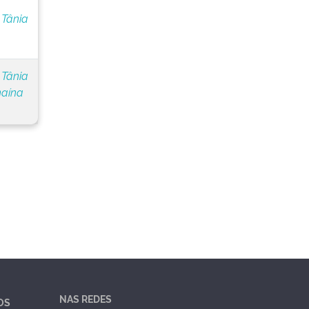
 Tânia
 Tânia
naína
NAS REDES
OS