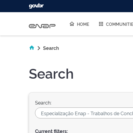
Skip navigation
HOME
COMMUNITI
Search
Search
Search:
Current filters: