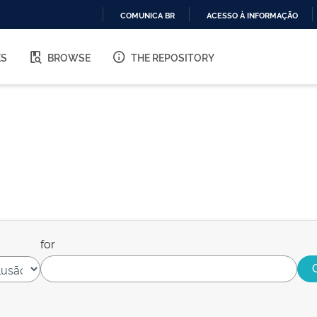
COMUNICA BR
ACESSO À INFORMAÇÃO
IR
PARA
ES
BROWSE
THE REPOSITORY
O
CONTEÚDO
for