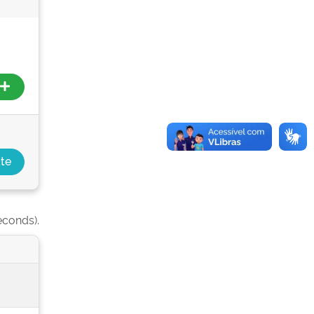
econds).