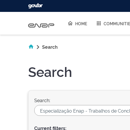
Skip navigation
HOME
COMMUNITI
Search
Search
Search:
Current filters: