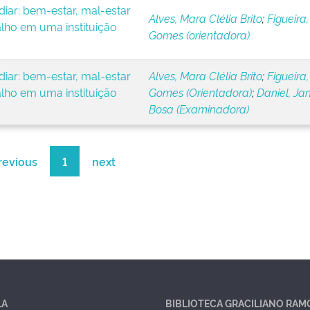
iar: bem-estar, mal-estar
Alves, Mara Clélia Brito
;
Figueira,
alho em uma instituição
Gomes (orientadora)
iar: bem-estar, mal-estar
Alves, Mara Clélia Brito
;
Figueira,
alho em uma instituição
Gomes (Orientadora)
;
Daniel, Ja
Bosa (Examinadora)
revious
1
next
LA
BIBLIOTECA GRACILIANO RAM