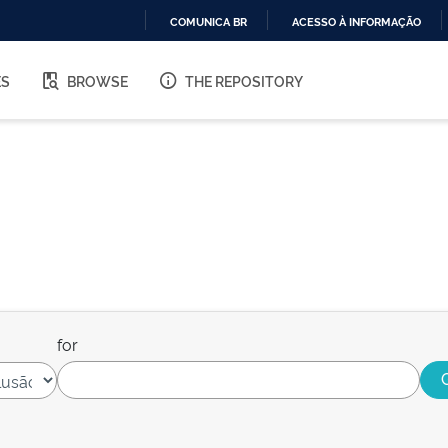
COMUNICA BR
ACESSO À INFORMAÇÃO
IR
PARA
ES
BROWSE
THE REPOSITORY
O
CONTEÚDO
for