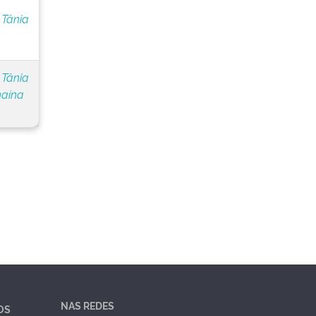
 Tânia
 Tânia
naína
NAS REDES
OS