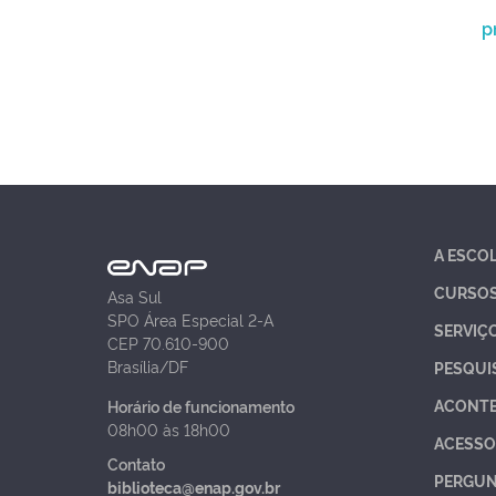
p
A ESCO
CURSO
Asa Sul
SPO Área Especial 2-A
SERVIÇ
CEP 70.610-900
Brasília/DF
PESQUI
ACONT
Horário de funcionamento
08h00 às 18h00
ACESSO
Contato
PERGUN
biblioteca@enap.gov.br