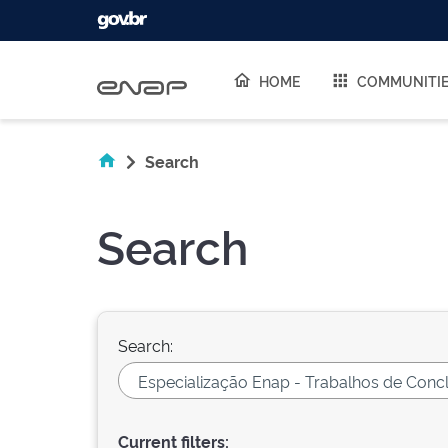
Skip navigation
HOME
COMMUNITI
Search
Search
Search:
Current filters: