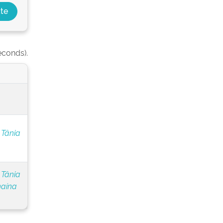
econds).
 Tânia
 Tânia
naína