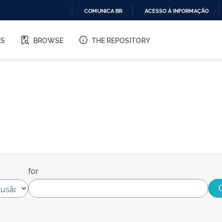
COMUNICA BR
ACESSO À INFORMAÇÃO
IR
PARA
ES
BROWSE
THE REPOSITORY
O
CONTEÚDO
for