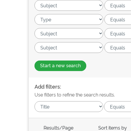
Start a new search
Add filters:
Use filters to refine the search results.
Results/Page
Sort items by