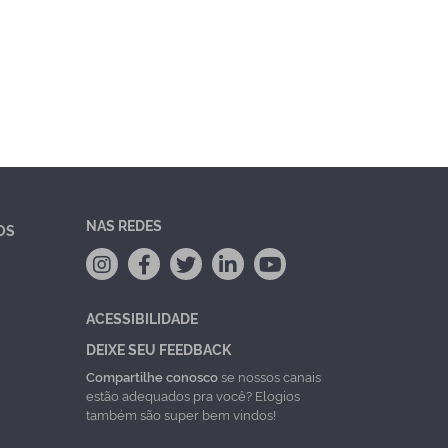
NAS REDES
OS
ACESSIBILIDADE
DEIXE SEU FEEDBACK
Compartilhe conosco
se nossos canais
estão adequados pra você? Elogios
também são super bem vindos!