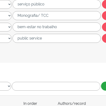
In order
Authors/record